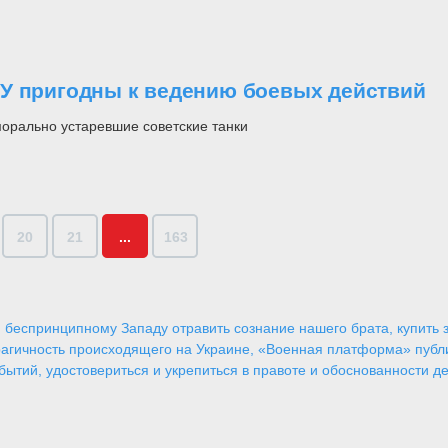
СУ пригодны к ведению боевых действий
орально устаревшие советские танки
20
21
...
163
 беспринципному Западу отравить сознание нашего брата, купить за
агичность происходящего на Украине, «Военная платформа» публ
ытий, удостовериться и укрепиться в правоте и обоснованности де