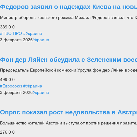
Федоров заявил о надеждах Киева на нов
Министр обороны киевского режима Михаил Федоров заявил, что К
389
0
0
#ПВО ПРО
#Украина
3 февраля 2026
Украина
Фон дер Ляйен обсудила с Зеленским вос
Председатель Европейской комиссии Урсула фон дер Ляйен в ходе
499
0
0
#Евросоюз
#Украина
3 февраля 2026
Украина
Опрос показал рост недовольства в Авст
Большинство жителей Австрии выступают против решения правите
276
0
0