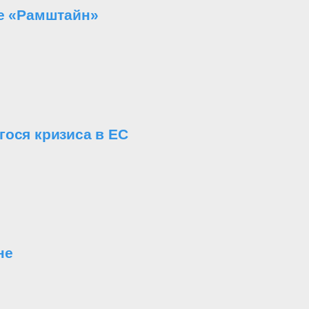
те «Рамштайн»
ося кризиса в ЕС
не