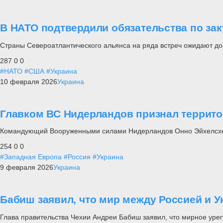
В НАТО подтвердили обязательства по зак
Страны Североатлантического альянса на ряда встреч ожидают д
287
0
0
#НАТО
#США
#Украина
10 февраля 2026
Украина
Главком ВС Нидерландов признал террито
Командующий Вооруженными силами Нидерландов Онно Эйхелсхей
254
0
0
#Западная Европа
#Россия
#Украина
9 февраля 2026
Украина
Бабиш заявил, что мир между Россией и У
Глава правительства Чехии Андреи Бабиш заявил, что мирное уре