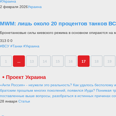
#Украина
2 февраля 2026
Украина
MWM: лишь около 20 процентов танков В
Бронетанковые силы киевского режима в основном опираются на м
313
0
0
#ВСУ
#Танки
#Украина
1
...
13
14
15
16
17
18
19
Проект Украина
«Анти Россия» - неужели это реальность? Как удалось бесполому и
братским прошлым многих поколений, появился Иуда? Понимая тр
поставленные выше вопросы, разобраться в истинных причинах соб
28 января
Статьи