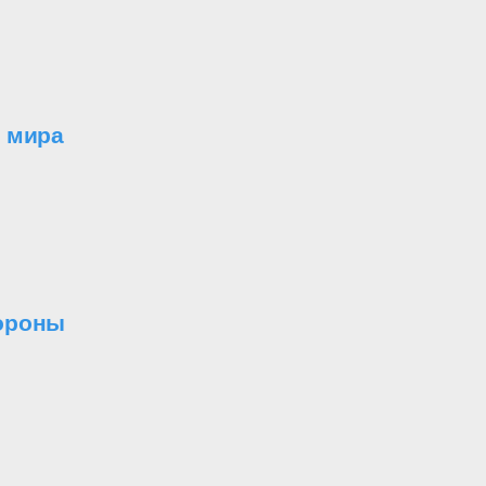
я мира
бороны