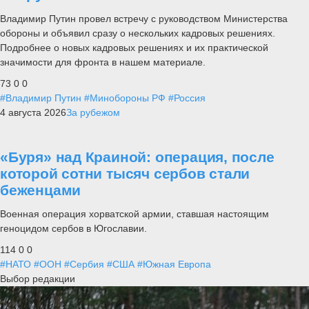
Владимир Путин провел встречу с руководством Министерства
обороны и объявил сразу о нескольких кадровых решениях.
Подробнее о новых кадровых решениях и их практической
значимости для фронта в нашем материале.
73
0
0
#Владимир Путин
#Минобороны РФ
#Россия
4 августа 2026
За рубежом
«Буря» над Краиной: операция, после
которой сотни тысяч сербов стали
беженцами
Военная операция хорватской армии, ставшая настоящим
геноцидом сербов в Югославии.
114
0
0
#НАТО
#ООН
#Сербия
#США
#Южная Европа
Выбор редакции