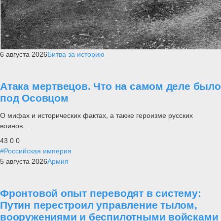
6 августа 2026
Битва за историю
Атака мертвецов. Что на самом деле было
под Осовцом
О мифах и исторических фактах, а также героизме русских
воинов....
43
0
0
#Российская империя
5 августа 2026
Армия
Фронтовой опыт переводят в систему:
Путин перестроил управление тылом,
вооружениями и беспилотными войсками