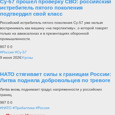
Су-57 прошел проверку СВО: российский
истребитель пятого поколения
подтвердил свой класс
Российский истребитель пятого поколения Су-57 уже нельзя
воспринимать как машину «на перспективу», о которой говорят
только на авиасалонах и в презентациях оборонной
промышленности.
807
0
0
#Россия
#Су-57
9 июня 2026
Угрозы
НАТО стягивает силы к границам России:
Литва подняла добровольцев по тревоге
Литва вновь поднимает градус напряженности у российских
границ.
987
0
0
#НАТО
#Прибалтика
#Россия