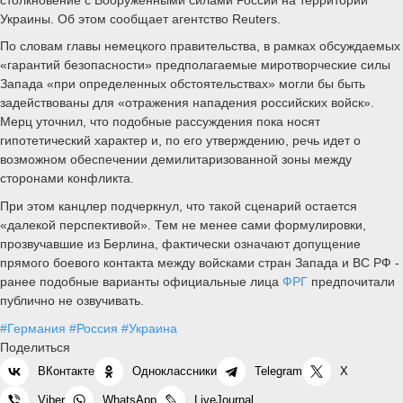
Украины. Об этом сообщает агентство Reuters.
По словам главы немецкого правительства, в рамках обсуждаемых
«гарантий безопасности» предполагаемые миротворческие силы
Запада «при определенных обстоятельствах» могли бы быть
задействованы для «отражения нападения российских войск».
Мерц уточнил, что подобные рассуждения пока носят
гипотетический характер и, по его утверждению, речь идет о
возможном обеспечении демилитаризованной зоны между
сторонами конфликта.
При этом канцлер подчеркнул, что такой сценарий остается
«далекой перспективой». Тем не менее сами формулировки,
прозвучавшие из Берлина, фактически означают допущение
прямого боевого контакта между войсками стран Запада и ВС РФ -
ранее подобные варианты официальные лица
ФРГ
предпочитали
публично не озвучивать.
#Германия
#Россия
#Украина
Поделиться
ВКонтакте
Одноклассники
Telegram
X
Viber
WhatsApp
LiveJournal