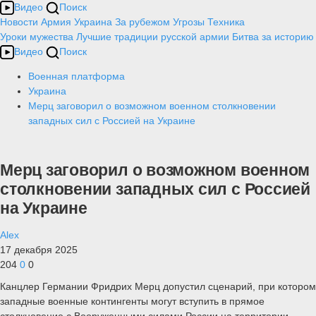
Видео
Поиск
Новости
Армия
Украина
За рубежом
Угрозы
Техника
Уроки мужества
Лучшие традиции русской армии
Битва за историю
Видео
Поиск
Военная платформа
Украина
Мерц заговорил о возможном военном столкновении
западных сил с Россией на Украине
Мерц заговорил о возможном военном
столкновении западных сил с Россией
на Украине
Alex
17 декабря 2025
204
0
0
Канцлер Германии Фридрих Мерц допустил сценарий, при котором
западные военные контингенты могут вступить в прямое
столкновение с Вооруженными силами России на территории