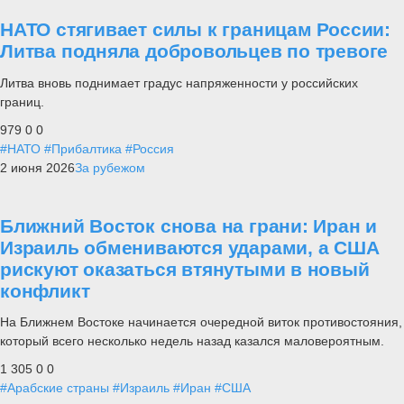
НАТО стягивает силы к границам России:
Литва подняла добровольцев по тревоге
Литва вновь поднимает градус напряженности у российских
границ.
979
0
0
#НАТО
#Прибалтика
#Россия
2 июня 2026
За рубежом
Ближний Восток снова на грани: Иран и
Израиль обмениваются ударами, а США
рискуют оказаться втянутыми в новый
конфликт
На Ближнем Востоке начинается очередной виток противостояния,
который всего несколько недель назад казался маловероятным.
1 305
0
0
#Арабские страны
#Израиль
#Иран
#США