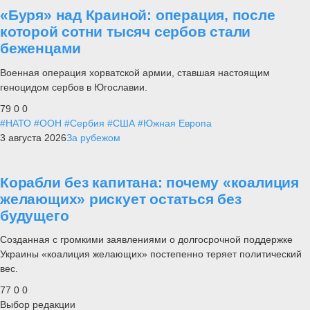
«Буря» над Краиной: операция, после
которой сотни тысяч сербов стали
беженцами
Военная операция хорватской армии, ставшая настоящим
геноцидом сербов в Югославии.
79
0
0
#НАТО
#ООН
#Сербия
#США
#Южная Европа
3 августа 2026
За рубежом
Корабли без капитана: почему «коалиция
желающих» рискует остаться без
будущего
Созданная с громкими заявлениями о долгосрочной поддержке
Украины «коалиция желающих» постепенно теряет политический
вес.
77
0
0
Выбор редакции