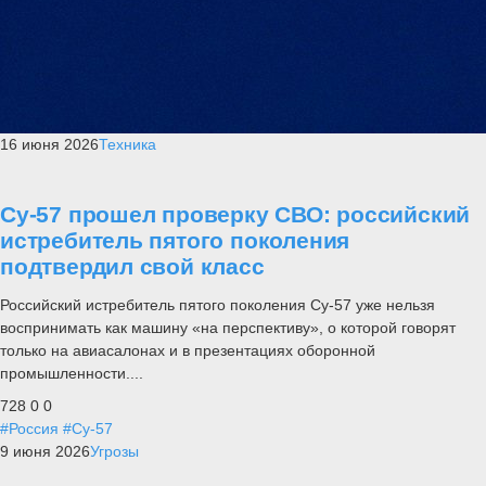
16 июня 2026
Техника
Су-57 прошел проверку СВО: российский
истребитель пятого поколения
подтвердил свой класс
Российский истребитель пятого поколения Су-57 уже нельзя
воспринимать как машину «на перспективу», о которой говорят
только на авиасалонах и в презентациях оборонной
промышленности....
728
0
0
#Россия
#Су-57
9 июня 2026
Угрозы