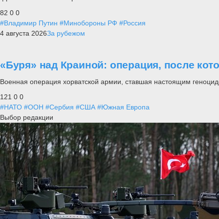
82
0
0
#Владимир Путин
#Минобороны РФ
#Россия
4 августа 2026
За рубежом
«Буря» над Краиной: операция, после кот
Военная операция хорватской армии, ставшая настоящим геноцид
121
0
0
#НАТО
#ООН
#Сербия
#США
#Южная Европа
Выбор редакции