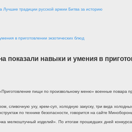
а
Лучшие традиции русской армии
Битва за историю
умения в приготовлении экзотических блюд
на показали навыки и умения в пригот
а «Приготовление пищи по произвольному меню» военные повара п
м, сливочную уху, крем-суп, холодную закуску, три вида холодны
структаж по технике безопасности, говорится на сайте Миноборон
ечка мелкоштучный изделий». По итогам прошедших дней конкурса