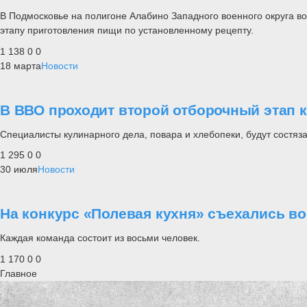
В Подмосковье на полигоне Алабино Западного военного округа в
этапу приготовления пищи по установленному рецепту.
1 138
0
0
18 марта
Новости
В ВВО проходит второй отборочный этап 
Специалисты кулинарного дела, повара и хлебопеки, будут состяз
1 295
0
0
30 июля
Новости
На конкурс «Полевая кухня» съехались во
Каждая команда состоит из восьми человек.
1 170
0
0
Главное