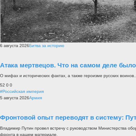
6 августа 2026
Битва за историю
Атака мертвецов. Что на самом деле был
О мифах и исторических фактах, а также героизме русских воинов..
52
0
0
#Российская империя
5 августа 2026
Армия
Фронтовой опыт переводят в систему: П
Владимир Путин провел встречу с руководством Министерства обо
фронта в нашем материале.