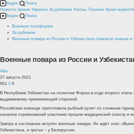
Видео
Поиск
Новости
Армия
Украина
За рубежом
Угрозы
Техника
Уроки мужеств
Видео
Поиск
Военная платформа
За рубежом
Военные повара из России и Узбекистана показали навыки и 
Военные повара из России и Узбекиста
Alex
27 августа 2021
951
0
0
В Республике Узбекистан на полигоне Фориш в ходе второго этап
выдаваемому принимающей стороной.
Российская команда приготовила рыбный рулет со сложным гарниро
началом соревнований участники прошли медицинский осмотр и ин
Завтра в состязание вступят военные пекари. Их ждёт этап «Вып
Узбекистана, а третье – у Белоруссии.