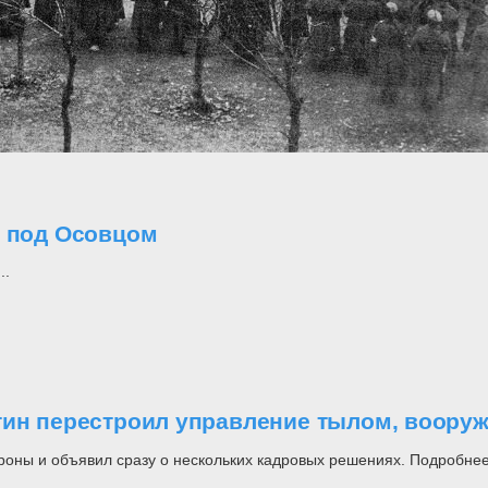
о под Осовцом
..
утин перестроил управление тылом, воор
роны и объявил сразу о нескольких кадровых решениях. Подробнее