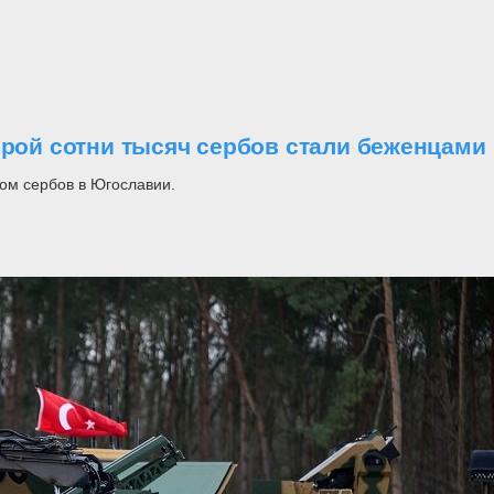
орой сотни тысяч сербов стали беженцами
ом сербов в Югославии.