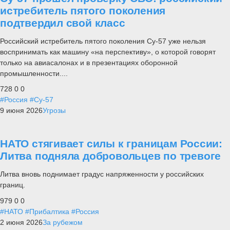
истребитель пятого поколения
подтвердил свой класс
Российский истребитель пятого поколения Су-57 уже нельзя
воспринимать как машину «на перспективу», о которой говорят
только на авиасалонах и в презентациях оборонной
промышленности....
728
0
0
#Россия
#Су-57
9 июня 2026
Угрозы
НАТО стягивает силы к границам России:
Литва подняла добровольцев по тревоге
Литва вновь поднимает градус напряженности у российских
границ.
979
0
0
#НАТО
#Прибалтика
#Россия
2 июня 2026
За рубежом