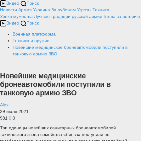
Видео
Поиск
Новости
Армия
Украина
За рубежом
Угрозы
Техника
Уроки мужества
Лучшие традиции русской армии
Битва за историю
Видео
Поиск
Военная платформа
Техника и оружие
Новейшие медицинские бронеавтомобили поступили в
танковую армию ЗВО
Новейшие медицинские
бронеавтомобили поступили в
танковую армию ЗВО
Alex
29 июля 2021
981
0
0
Три единицы новейших санитарных бронеавтомобилей
тактического звена семейства «Линза» поступили по
гособоронзаказу в соединения и воинские части гвардейской