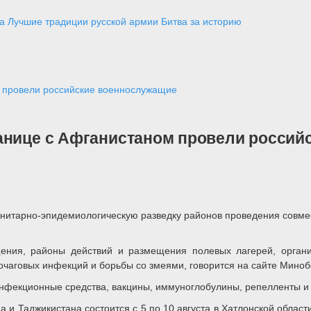
а
Лучшие традиции русской армии
Битва за историю
м провели российские военнослужащие
ранице с Афганистаном провели росси
анитарно-эпидемиологическую разведку районов проведения совме
ния, районы действий и размещения полевых лагерей, органи
чаговых инфекций и борьбы со змеями, говорится на сайте Миноб
инфекционные средства, вакцины, иммуноглобулины, репелленты и
 и Таджикистана состоится с 5 по 10 августа в Хатлонской област