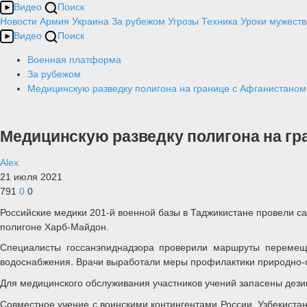
Видео
Поиск
Новости
Армия
Украина
За рубежом
Угрозы
Техника
Уроки мужеств
Видео
Поиск
Военная платформа
За рубежом
Медицинскую разведку полигона на границе с Афганистано
Медицинскую разведку полигона на г
Alex
21 июля 2021
791
0
0
Российские медики 201-й военной базы в Таджикистане провели с
полигоне Харб-Майдон.
Специалисты госсанэпиднадзора проверили маршруты перемеще
водоснабжения. Врачи выработали меры профилактики природно-о
Для медицинского обслуживания участников учений запасены дез
Совместное учение c воинскими контингентами России, Узбекистана