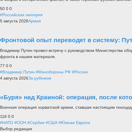
50
0
0
#Российская империя
5 августа 2026
Армия
Фронтовой опыт переводят в систему: П
Владимир Путин провел встречу с руководством Министерства обо
фронта в нашем материале.
77
0
0
#Владимир Путин
#Минобороны РФ
#Россия
4 августа 2026
За рубежом
«Буря» над Краиной: операция, после кот
Военная операция хорватской армии, ставшая настоящим геноцид
116
0
0
#НАТО
#ООН
#Сербия
#США
#Южная Европа
Выбор редакции