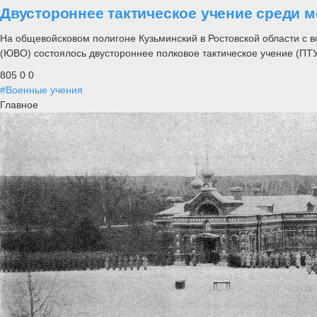
Двустороннее тактическое учение среди 
На общевойсковом полигоне Кузьминский в Ростовской области с в
(ЮВО) состоялось двустороннее полковое тактическое учение (ПТУ
805
0
0
#Военные учения
Главное