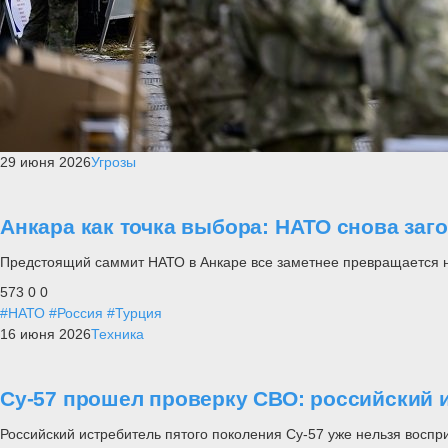
29 июня 2026
Угрозы
Анкара как точка выбора: НАТО снова заг
Предстоящий саммит НАТО в Анкаре все заметнее превращается не п
573
0
0
#НАТО
#Россия
#Турция
16 июня 2026
Техника
Су-57 прошел проверку СВО: российский и
Российский истребитель пятого поколения Су-57 уже нельзя воспр