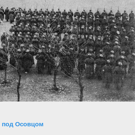
о под Осовцом
..