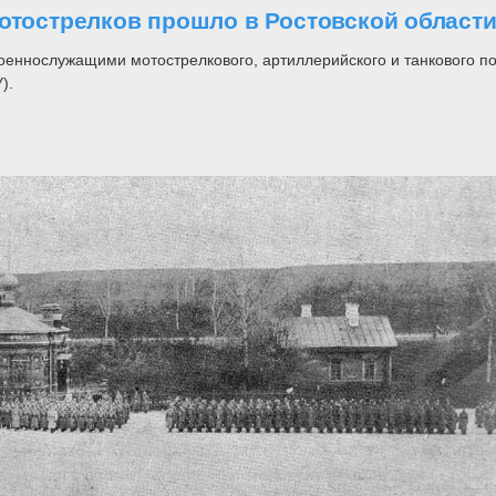
мотострелков прошло в Ростовской област
оеннослужащими мотострелкового, артиллерийского и танкового по
).