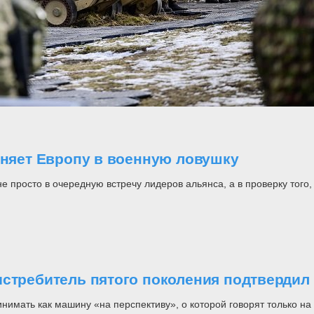
оняет Европу в военную ловушку
росто в очередную встречу лидеров альянса, а в проверку того, н
стребитель пятого поколения подтвердил 
инимать как машину «на перспективу», о которой говорят только 