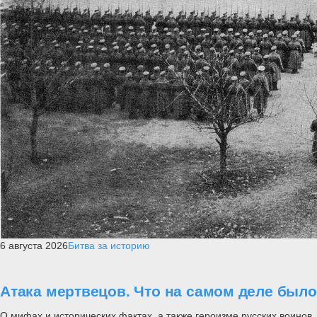
6 августа 2026
Битва за историю
Атака мертвецов. Что на самом деле был
О мифах и исторических фактах, а также героизме русских воинов..