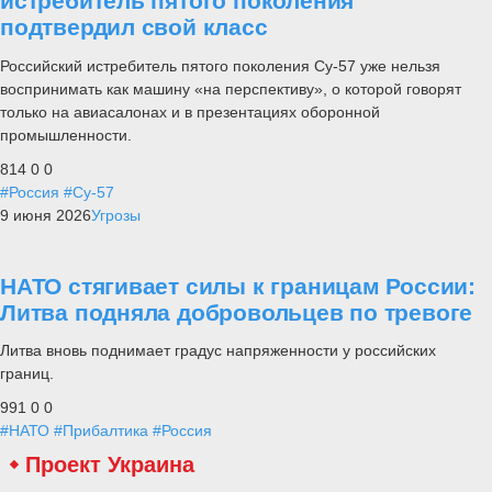
истребитель пятого поколения
подтвердил свой класс
Российский истребитель пятого поколения Су-57 уже нельзя
воспринимать как машину «на перспективу», о которой говорят
только на авиасалонах и в презентациях оборонной
промышленности.
814
0
0
#Россия
#Су-57
9 июня 2026
Угрозы
НАТО стягивает силы к границам России:
Литва подняла добровольцев по тревоге
Литва вновь поднимает градус напряженности у российских
границ.
991
0
0
#НАТО
#Прибалтика
#Россия
Проект Украина