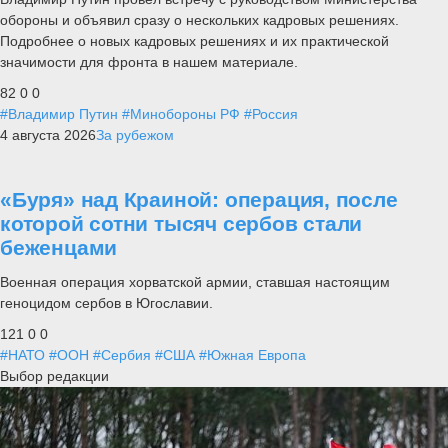
обороны и объявил сразу о нескольких кадровых решениях.
Подробнее о новых кадровых решениях и их практической
значимости для фронта в нашем материале.
82
0
0
#Владимир Путин
#Минобороны РФ
#Россия
4 августа 2026
За рубежом
«Буря» над Краиной: операция, после
которой сотни тысяч сербов стали
беженцами
Военная операция хорватской армии, ставшая настоящим
геноцидом сербов в Югославии.
121
0
0
#НАТО
#ООН
#Сербия
#США
#Южная Европа
Выбор редакции