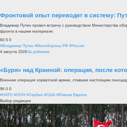
Фронтовой опыт переводят в систему: П
Владимир Путин провел встречу с руководством Министерства обо
фронта в нашем материале.
60
0
0
#Владимир Путин
#Минобороны РФ
#Россия
4 августа 2026
За рубежом
«Буря» над Краиной: операция, после кот
Военная операция хорватской армии, ставшая настоящим геноцид
96
0
0
#НАТО
#ООН
#Сербия
#США
#Южная Европа
Выбор редакции