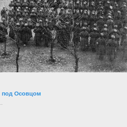
о под Осовцом
..