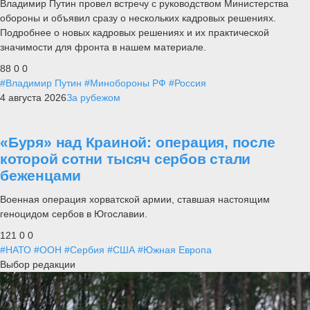
Владимир Путин провел встречу с руководством Министерства
обороны и объявил сразу о нескольких кадровых решениях.
Подробнее о новых кадровых решениях и их практической
значимости для фронта в нашем материале.
88
0
0
#Владимир Путин
#Минобороны РФ
#Россия
4 августа 2026
За рубежом
«Буря» над Краиной: операция, после
которой сотни тысяч сербов стали
беженцами
Военная операция хорватской армии, ставшая настоящим
геноцидом сербов в Югославии.
121
0
0
#НАТО
#ООН
#Сербия
#США
#Южная Европа
Выбор редакции