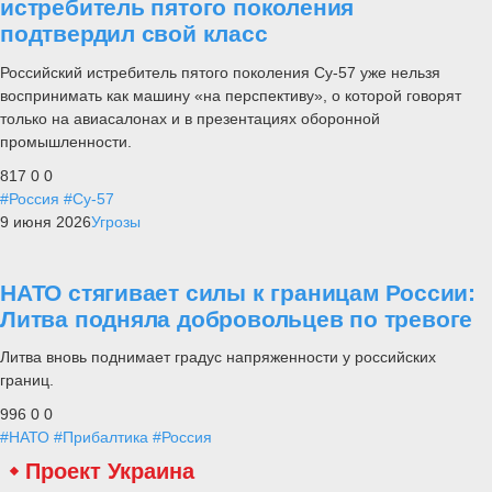
истребитель пятого поколения
подтвердил свой класс
Российский истребитель пятого поколения Су-57 уже нельзя
воспринимать как машину «на перспективу», о которой говорят
только на авиасалонах и в презентациях оборонной
промышленности.
817
0
0
#Россия
#Су-57
9 июня 2026
Угрозы
НАТО стягивает силы к границам России:
Литва подняла добровольцев по тревоге
Литва вновь поднимает градус напряженности у российских
границ.
996
0
0
#НАТО
#Прибалтика
#Россия
Проект Украина