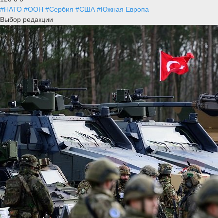
#НАТО
#ООН
#Сербия
#США
#Южная Европа
Выбор редакции