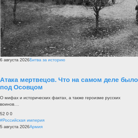
6 августа 2026
Битва за историю
Атака мертвецов. Что на самом деле было
под Осовцом
О мифах и исторических фактах, а также героизме русских
воинов....
52
0
0
#Российская империя
5 августа 2026
Армия