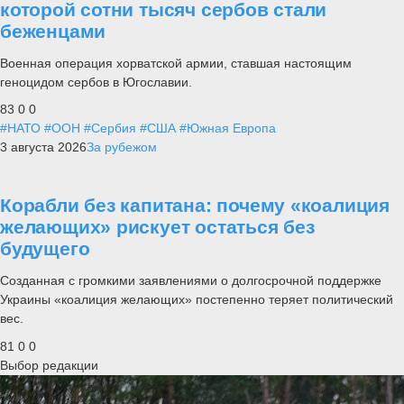
которой сотни тысяч сербов стали
беженцами
Военная операция хорватской армии, ставшая настоящим
геноцидом сербов в Югославии.
83
0
0
#НАТО
#ООН
#Сербия
#США
#Южная Европа
3 августа 2026
За рубежом
Корабли без капитана: почему «коалиция
желающих» рискует остаться без
будущего
Созданная с громкими заявлениями о долгосрочной поддержке
Украины «коалиция желающих» постепенно теряет политический
вес.
81
0
0
Выбор редакции