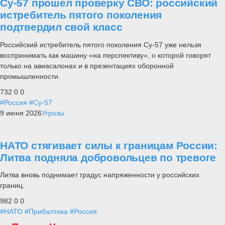
Су-57 прошел проверку СВО: российский
истребитель пятого поколения
подтвердил свой класс
Российский истребитель пятого поколения Су-57 уже нельзя
воспринимать как машину «на перспективу», о которой говорят
только на авиасалонах и в презентациях оборонной
промышленности.
732
0
0
#Россия
#Су-57
9 июня 2026
Угрозы
НАТО стягивает силы к границам России:
Литва подняла добровольцев по тревоге
Литва вновь поднимает градус напряженности у российских
границ.
982
0
0
#НАТО
#Прибалтика
#Россия