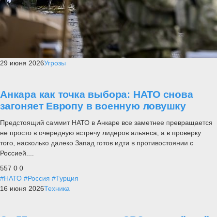
29 июня 2026
Угрозы
Анкара как точка выбора: НАТО снова
загоняет Европу в военную ловушку
Предстоящий саммит НАТО в Анкаре все заметнее превращается
не просто в очередную встречу лидеров альянса, а в проверку
того, насколько далеко Запад готов идти в противостоянии с
Россией....
557
0
0
#НАТО
#Россия
#Турция
16 июня 2026
Техника