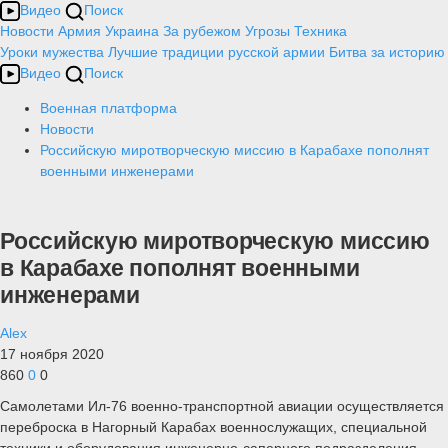
Видео
Поиск
Новости
Армия
Украина
За рубежом
Угрозы
Техника
Уроки мужества
Лучшие традиции русской армии
Битва за историю
Видео
Поиск
Военная платформа
Новости
Российскую миротворческую миссию в Карабахе пополнят
военными инженерами
Российскую миротворческую миссию
в Карабахе пополнят военными
инженерами
Alex
17 ноября 2020
860
0
0
Самолетами Ил-76 военно-транспортной авиации осуществляется
переброска в Нагорный Карабах военнослужащих, специальной
техники и оборудования инженерно-саперного подразделения