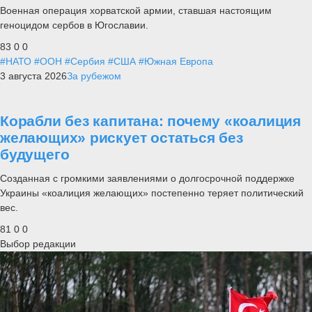
Военная операция хорватской армии, ставшая настоящим
геноцидом сербов в Югославии.
83
0
0
#НАТО
#ООН
#Сербия
#США
#Южная Европа
3 августа 2026
За рубежом
Корабли без капитана: почему «коалиция
желающих» рискует остаться без
будущего
Созданная с громкими заявлениями о долгосрочной поддержке
Украины «коалиция желающих» постепенно теряет политический
вес.
81
0
0
Выбор редакции