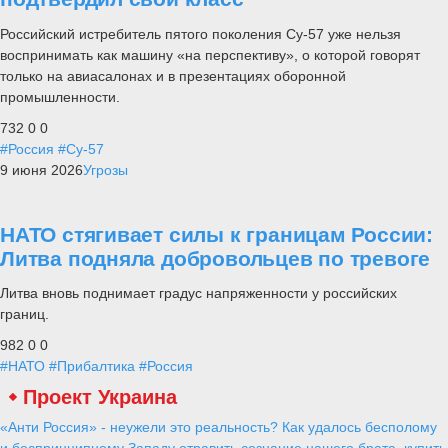
Российский истребитель пятого поколения Су-57 уже нельзя
воспринимать как машину «на перспективу», о которой говорят
только на авиасалонах и в презентациях оборонной
промышленности.
732
0
0
#Россия
#Су-57
9 июня 2026
Угрозы
НАТО стягивает силы к границам России:
Литва подняла добровольцев по тревоге
Литва вновь поднимает градус напряженности у российских
границ.
982
0
0
#НАТО
#Прибалтика
#Россия
Проект Украина
«Анти Россия» - неужели это реальность? Как удалось бесполому