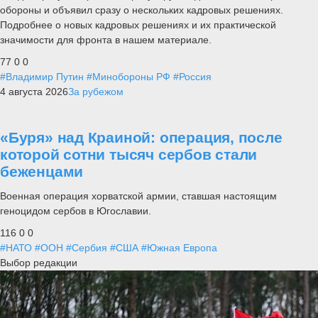
обороны и объявил сразу о нескольких кадровых решениях.
Подробнее о новых кадровых решениях и их практической
значимости для фронта в нашем материале.
77
0
0
#Владимир Путин
#Минобороны РФ
#Россия
4 августа 2026
За рубежом
«Буря» над Краиной: операция, после
которой сотни тысяч сербов стали
беженцами
Военная операция хорватской армии, ставшая настоящим
геноцидом сербов в Югославии.
116
0
0
#НАТО
#ООН
#Сербия
#США
#Южная Европа
Выбор редакции