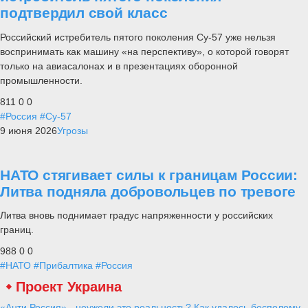
подтвердил свой класс
Российский истребитель пятого поколения Су-57 уже нельзя
воспринимать как машину «на перспективу», о которой говорят
только на авиасалонах и в презентациях оборонной
промышленности.
811
0
0
#Россия
#Су-57
9 июня 2026
Угрозы
НАТО стягивает силы к границам России:
Литва подняла добровольцев по тревоге
Литва вновь поднимает градус напряженности у российских
границ.
988
0
0
#НАТО
#Прибалтика
#Россия
Проект Украина
«Анти Россия» - неужели это реальность? Как удалось бесполому