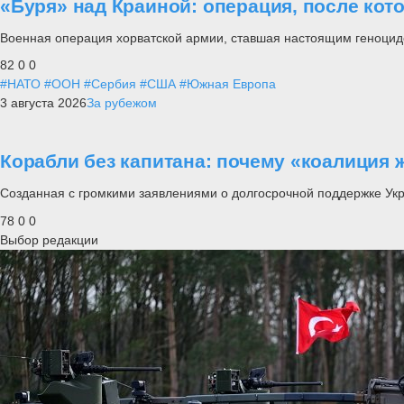
«Буря» над Краиной: операция, после кот
Военная операция хорватской армии, ставшая настоящим геноцид
82
0
0
#НАТО
#ООН
#Сербия
#США
#Южная Европа
3 августа 2026
За рубежом
Корабли без капитана: почему «коалиция 
Созданная с громкими заявлениями о долгосрочной поддержке Ук
78
0
0
Выбор редакции