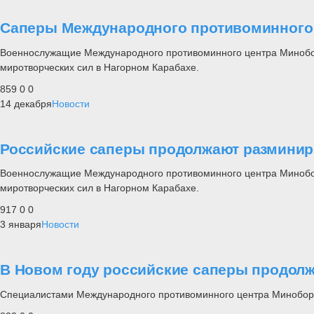
Саперы Международного противоминного 
Военнослужащие Международного противоминного центра Миноборо
миротворческих сил в Нагорном Карабахе.
859
0
0
14 декабря
Новости
Российские саперы продолжают разминир
Военнослужащие Международного противоминного центра Миноборо
миротворческих сил в Нагорном Карабахе.
917
0
0
3 января
Новости
В Новом году российские саперы продол
Специалистами Международного противоминного центра Миноборо