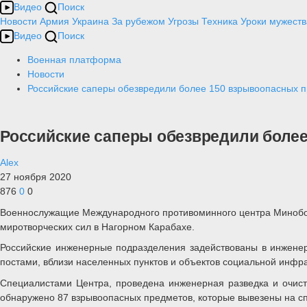
Видео
Поиск
Новости
Армия
Украина
За рубежом
Угрозы
Техника
Уроки мужеств
Видео
Поиск
Военная платформа
Новости
Российские саперы обезвредили более 150 взрывоопасных 
Российские саперы обезвредили более
Alex
27 ноября 2020
876
0
0
Военнослужащие Международного противоминного центра Миноборо
миротворческих сил в Нагорном Карабахе.
Российские инженерные подразделения задействованы в инжене
постами, вблизи населенных пунктов и объектов социальной инфра
Специалистами Центра, проведена инженерная разведка и очистк
обнаружено 87 взрывоопасных предметов, которые вывезены на с