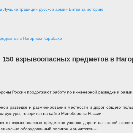
а
Лучшие традиции русской армии
Битва за историю
предметов в Нагорном Карабахе
 150 взрывоопасных предметов в Наго
ны России продолжают работу по инженерной разведке и размини
рной разведке и разминировании местности и дорог общего пол
структуры, говорится на сайте Минобороны России.
а от взрывоопасных предметов участка дороги на южной окраине
пециально оборудованный полигон и уничтожены.