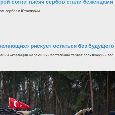
орой сотни тысяч сербов стали беженцами
ом сербов в Югославии.
желающих» рискует остаться без будущего
раины «коалиция желающих» постепенно теряет политический вес.