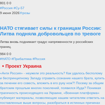
801
0
0
#Россия
#Су-57
9 июня 2026
Угрозы
НАТО стягивает силы к границам России:
Литва подняла добровольцев по тревоге
Литва вновь поднимает градус напряженности у российских
границ.
984
0
0
#НАТО
#Прибалтика
#Россия
Проект Украина
«Анти Россия» - неужели это реальность? Как удалось бесполому
и беспринципному Западу отравить сознание нашего брата, купить
за печенки его совесть, вложить в его руку нож?! Посему за общим
братским прошлым многих поколений, появился Иуда? Понимая
трагичность происходящего на Украине, «Военная платформа»
публикует материалы, позволяющие нашим читателям ответить на
поставленные выше вопросы, разобраться в истинных причинах