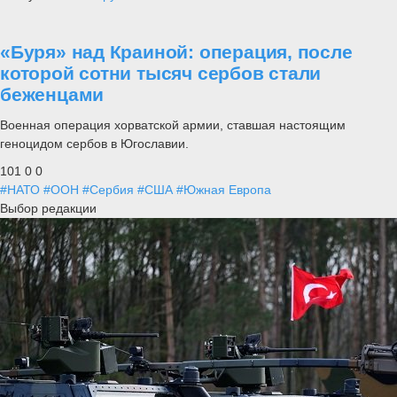
«Буря» над Краиной: операция, после
которой сотни тысяч сербов стали
беженцами
Военная операция хорватской армии, ставшая настоящим
геноцидом сербов в Югославии.
101
0
0
#НАТО
#ООН
#Сербия
#США
#Южная Европа
Выбор редакции