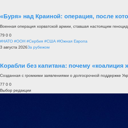
«Буря» над Краиной: операция, после кот
Военная операция хорватской армии, ставшая настоящим геноцид
79
0
0
#НАТО
#ООН
#Сербия
#США
#Южная Европа
3 августа 2026
За рубежом
Корабли без капитана: почему «коалиция 
Созданная с громкими заявлениями о долгосрочной поддержке Ук
77
0
0
Выбор редакции