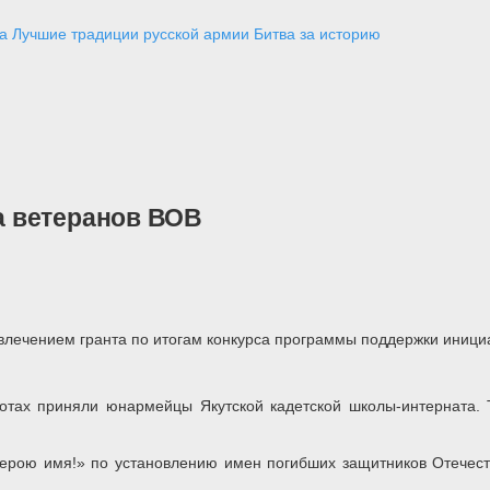
а
Лучшие традиции русской армии
Битва за историю
а ветеранов ВОВ
влечением гранта по итогам конкурса программы поддержки иници
ботах приняли юнармейцы Якутской кадетской школы-интерната.
ерою имя!» по установлению имен погибших защитников Отечеств