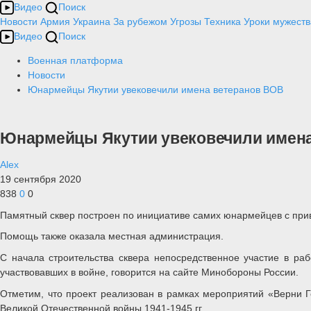
Видео
Поиск
Новости
Армия
Украина
За рубежом
Угрозы
Техника
Уроки мужеств
Видео
Поиск
Военная платформа
Новости
Юнармейцы Якутии увековечили имена ветеранов ВОВ
Юнармейцы Якутии увековечили имен
Alex
19 сентября 2020
838
0
0
Памятный сквер построен по инициативе самих юнармейцев с при
Помощь также оказала местная администрация.
С начала строительства сквера непосредственное участие в ра
участвовавших в войне, говорится на сайте Минобороны России.
Отметим, что проект реализован в рамках мероприятий «Верни Г
Великой Отечественной войны 1941-1945 гг.