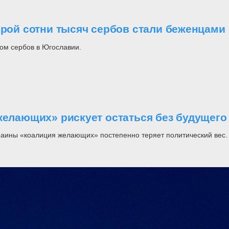
орой сотни тысяч сербов стали беженцами
ом сербов в Югославии.
желающих» рискует остаться без будущего
раины «коалиция желающих» постепенно теряет политический вес.