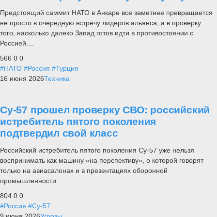
Предстоящий саммит НАТО в Анкаре все заметнее превращается
не просто в очередную встречу лидеров альянса, а в проверку
того, насколько далеко Запад готов идти в противостоянии с
Россией....
566
0
0
#НАТО
#Россия
#Турция
16 июня 2026
Техника
Су-57 прошел проверку СВО: российский
истребитель пятого поколения
подтвердил свой класс
Российский истребитель пятого поколения Су-57 уже нельзя
воспринимать как машину «на перспективу», о которой говорят
только на авиасалонах и в презентациях оборонной
промышленности.
804
0
0
#Россия
#Су-57
9 июня 2026
Угрозы