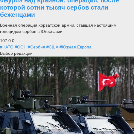
«Буря» над Краиной: операция, после
которой сотни тысяч сербов стали
беженцами
Военная операция хорватской армии, ставшая настоящим
геноцидом сербов в Югославии.
107
0
0
#НАТО
#ООН
#Сербия
#США
#Южная Европа
Выбор редакции