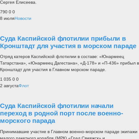
Сергея Елисеева.
790
0
0
8 июля
Новости
Суда Каспийской флотилии прибыли в
Кронштадт для участия в морском параде
Отряд катеров Каспийской флотилии в составе: «Юнармеец
Татарстана», «Юнармеец Дагестана», «Д-178» и «П-436» прибыл в
Кронштадт для участия в Главном морском параде.
1 035
0
0
2 августа
Флот
Суда Каспийской флотилии начали
переход в родной порт после военно-
морского парада
Принимавшие участие в Главном военно-морском параде экипажи
малого ракетного корабля (МРК) «Град Свияжск» и