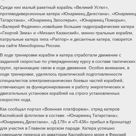
Среди них малый ракетный корабль «Великий Устюг»,
противодиверсионные катера «Юнармеец Дагестана», «Юнармеец
Татарстана», «Юнармеец Заполярья», «Юнармеец Поморья»,
«Валерий Федянин»,новейшие большие гидрографические катера
«Георгий Зима» и «Михаил Казанский», минно-тральные корабли,
патрульные катера типа «Раптор» и десантные катера, говорится
на сайте Минобороны России.
В ходе тренировки корабли и катера отработали движение с
заданной скоростью по утвержденному курсу в составе тактических
групп, организацию связи в ходе движения. Особое внимание, в
ходе тренировки, уделялось практической подготовленности
специалистов электромеханических боевых частей кораблей,
отвечающих за функционирование и работу энергетических и
двигательных установок кораблей на строго установленных
скоростях хода.
Как сообщал портал «Военная платформа», отряд катеров
Каспийской флотилии в составе: «Юнармеец Татарстана»,
«Юнармеец Дагестана», «Д-178» и «П-436» прибыл в Кронштадт
для участия в Главном морском параде. Катера успешно
совершили переход из акватории Каспийского моря в Финский