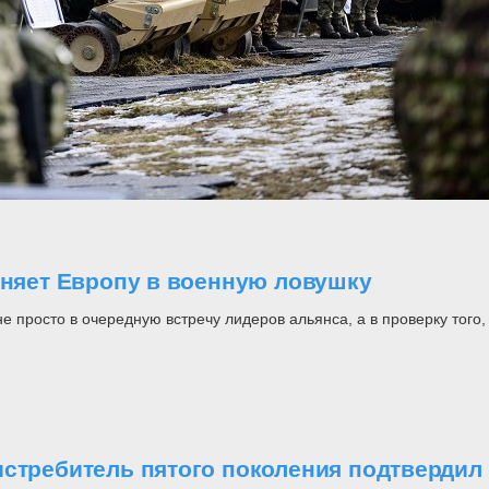
оняет Европу в военную ловушку
росто в очередную встречу лидеров альянса, а в проверку того, н
стребитель пятого поколения подтвердил 