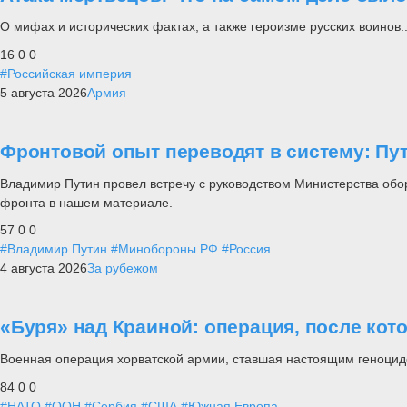
О мифах и исторических фактах, а также героизме русских воинов..
16
0
0
#Российская империя
5 августа 2026
Армия
Фронтовой опыт переводят в систему: П
Владимир Путин провел встречу с руководством Министерства обо
фронта в нашем материале.
57
0
0
#Владимир Путин
#Минобороны РФ
#Россия
4 августа 2026
За рубежом
«Буря» над Краиной: операция, после кот
Военная операция хорватской армии, ставшая настоящим геноцид
84
0
0
#НАТО
#ООН
#Сербия
#США
#Южная Европа