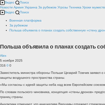
Видео
Поиск
Новости
Армия
Украина
За рубежом
Угрозы
Техника
Уроки мужеств
Видео
Поиск
Военная платформа
За рубежом
Польша объявила о планах создать собственную «стену дро
Польша объявила о планах создать со
Alex
5 ноября 2025
316
0
0
Заместитель министра обороны Польши Цезарий Томчик заявил о 
защиты воздушного пространства страны.
«Мы согласны с идеей защиты неба над всем Европейским союзом
По словам польского чиновника, концепция «стены дронов» предп
границ страны.
Аналитики отмечают, что инициатива Варшавы отражает стремлен