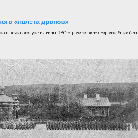
ного «налета дронов»
о в ночь накануне их силы ПВО отразили налет «враждебных бесп