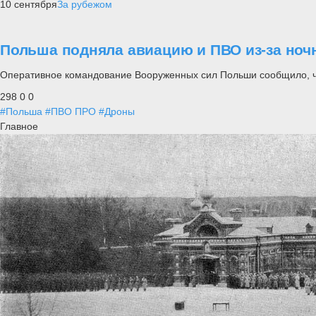
10 сентября
За рубежом
Польша подняла авиацию и ПВО из-за ноч
Оперативное командование Вооруженных сил Польши сообщило, чт
298
0
0
#Польша
#ПВО ПРО
#Дроны
Главное