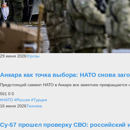
29 июня 2026
Угрозы
Анкара как точка выбора: НАТО снова заг
Предстоящий саммит НАТО в Анкаре все заметнее превращается не п
561
0
0
#НАТО
#Россия
#Турция
16 июня 2026
Техника
Су-57 прошел проверку СВО: российский и