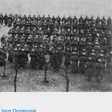
о под Осовцом