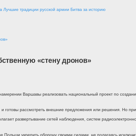
а
Лучшие традиции русской армии
Битва за историю
нов»
бственную «стену дронов»
намерении Варшавы реализовать национальный проект по создани
 и готовы рассмотреть внешние предложения или решения. Но пр
олагает развертывание сетей наблюдения, систем радиоэлектронно
ие Польши укрепить оборону своими силами, не полагаясь исключ