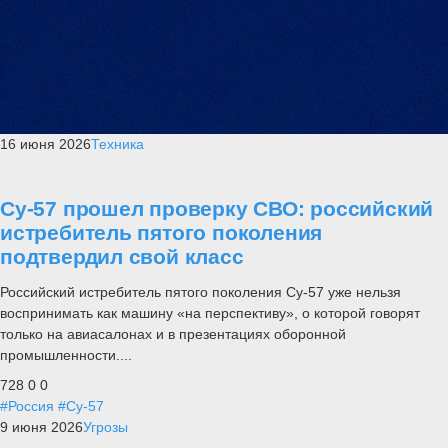
16 июня 2026
Техника
Су-57 прошел проверку СВО: российский
истребитель пятого поколения
подтвердил свой класс
Российский истребитель пятого поколения Су-57 уже нельзя
воспринимать как машину «на перспективу», о которой говорят
только на авиасалонах и в презентациях оборонной
промышленности....
728
0
0
#Россия
#Су-57
9 июня 2026
Угрозы