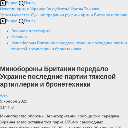
Видео
Поиск
Новости
Армия
Украина
За рубежом
Угрозы
Техника
Уроки мужества
Лучшие традиции русской армии
Битва за историю
Видео
Поиск
Военная платформа
Украина
Минобороны Британии передало Украине последние партии
тяжелой артиллерии и бронетехники
Минобороны Британии передало
Украине последние партии тяжелой
артиллерии и бронетехники
Alex
5 ноября 2025
314
0
0
Министерство обороны Великобритании сообщило о передаче
Украине всего оставшегося парка 155-мм самоходных
артиллерийских установок AS-90 — в количестве 99 единиц. Об