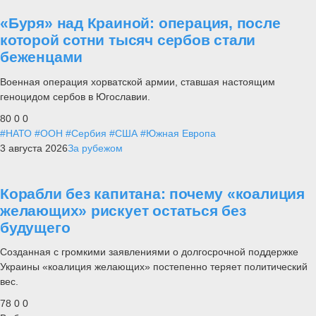
«Буря» над Краиной: операция, после
которой сотни тысяч сербов стали
беженцами
Военная операция хорватской армии, ставшая настоящим
геноцидом сербов в Югославии.
80
0
0
#НАТО
#ООН
#Сербия
#США
#Южная Европа
3 августа 2026
За рубежом
Корабли без капитана: почему «коалиция
желающих» рискует остаться без
будущего
Созданная с громкими заявлениями о долгосрочной поддержке
Украины «коалиция желающих» постепенно теряет политический
вес.
78
0
0