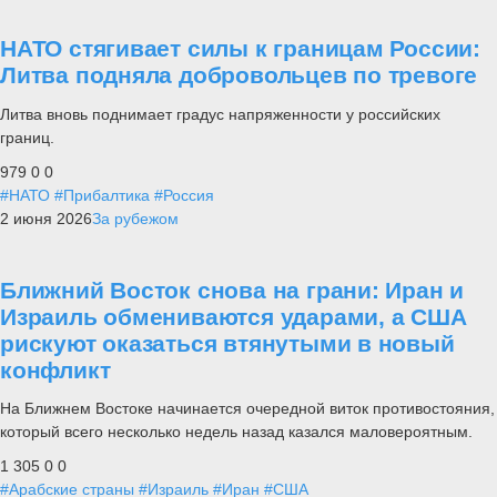
НАТО стягивает силы к границам России:
Литва подняла добровольцев по тревоге
Литва вновь поднимает градус напряженности у российских
границ.
979
0
0
#НАТО
#Прибалтика
#Россия
2 июня 2026
За рубежом
Ближний Восток снова на грани: Иран и
Израиль обмениваются ударами, а США
рискуют оказаться втянутыми в новый
конфликт
На Ближнем Востоке начинается очередной виток противостояния,
который всего несколько недель назад казался маловероятным.
1 305
0
0
#Арабские страны
#Израиль
#Иран
#США