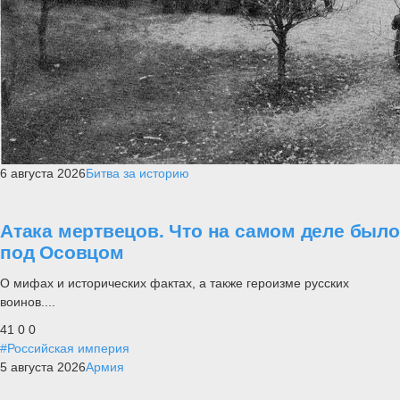
6 августа 2026
Битва за историю
Атака мертвецов. Что на самом деле было
под Осовцом
О мифах и исторических фактах, а также героизме русских
воинов....
41
0
0
#Российская империя
5 августа 2026
Армия