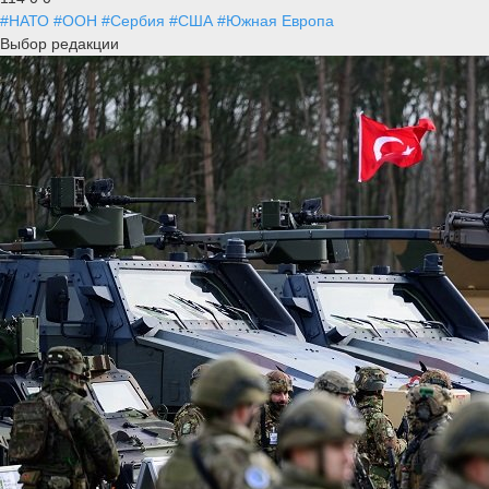
#НАТО
#ООН
#Сербия
#США
#Южная Европа
Выбор редакции