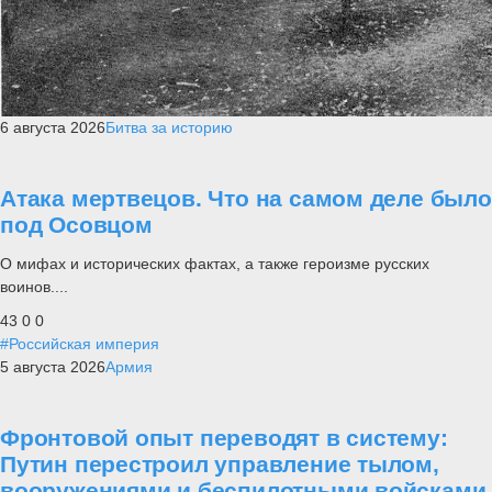
6 августа 2026
Битва за историю
Атака мертвецов. Что на самом деле было
под Осовцом
О мифах и исторических фактах, а также героизме русских
воинов....
43
0
0
#Российская империя
5 августа 2026
Армия
Фронтовой опыт переводят в систему:
Путин перестроил управление тылом,
вооружениями и беспилотными войсками