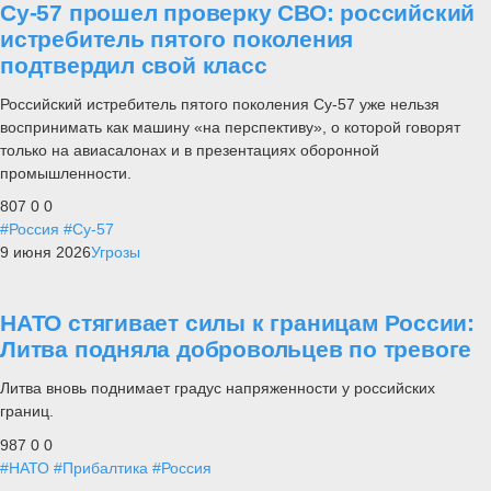
Су-57 прошел проверку СВО: российский
истребитель пятого поколения
подтвердил свой класс
Российский истребитель пятого поколения Су-57 уже нельзя
воспринимать как машину «на перспективу», о которой говорят
только на авиасалонах и в презентациях оборонной
промышленности.
807
0
0
#Россия
#Су-57
9 июня 2026
Угрозы
НАТО стягивает силы к границам России:
Литва подняла добровольцев по тревоге
Литва вновь поднимает градус напряженности у российских
границ.
987
0
0
#НАТО
#Прибалтика
#Россия