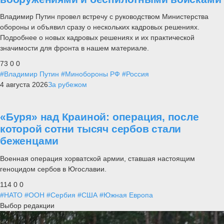
Владимир Путин провел встречу с руководством Министерства
обороны и объявил сразу о нескольких кадровых решениях.
Подробнее о новых кадровых решениях и их практической
значимости для фронта в нашем материале.
73
0
0
#Владимир Путин
#Минобороны РФ
#Россия
4 августа 2026
За рубежом
«Буря» над Краиной: операция, после
которой сотни тысяч сербов стали
беженцами
Военная операция хорватской армии, ставшая настоящим
геноцидом сербов в Югославии.
114
0
0
#НАТО
#ООН
#Сербия
#США
#Южная Европа
Выбор редакции