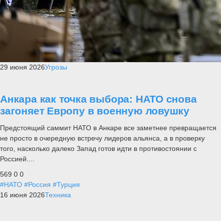
29 июня 2026
Угрозы
Анкара как точка выбора: НАТО снова
загоняет Европу в военную ловушку
Предстоящий саммит НАТО в Анкаре все заметнее превращается
не просто в очередную встречу лидеров альянса, а в проверку
того, насколько далеко Запад готов идти в противостоянии с
Россией....
569
0
0
#НАТО
#Россия
#Турция
16 июня 2026
Техника