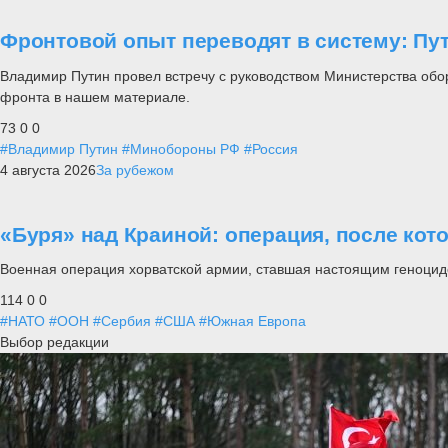
Фронтовой опыт переводят в систему: П
Владимир Путин провел встречу с руководством Министерства обо
фронта в нашем материале.
73
0
0
#Владимир Путин
#Минобороны РФ
#Россия
4 августа 2026
За рубежом
«Буря» над Краиной: операция, после кот
Военная операция хорватской армии, ставшая настоящим геноцид
114
0
0
#НАТО
#ООН
#Сербия
#США
#Южная Европа
Выбор редакции