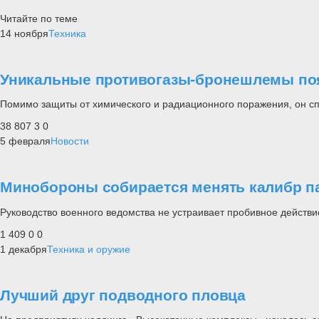
Читайте по теме
14 ноября
Техника
Уникальные противогазы-бронешлемы поя
Помимо защиты от химического и радиационного поражения, он спа
38 807
3
0
5 февраля
Новости
Минобороны собирается менять калибр п
Руководство военного ведомства не устраивает пробивное действи
1 409
0
0
1 декабря
Техника и оружие
Лучший друг подводного пловца