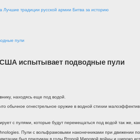
а
Лучшие традиции русской армии
Битва за историю
водные пули
 США испытывает подводные пули
внику, находясь еще под водой.
что обычное огнестрельное оружие в водной стихии малоэффектив
ет с пулями, которые будут перемещаться под водой так же, как
hnologies. Пули с вольфрамовыми наконечниками при движении по
кавитации был придуман в годы Второй Мировой войны и широко ис