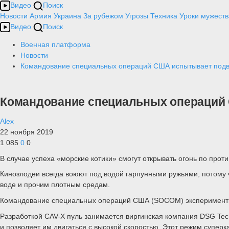
Видео
Поиск
Новости
Армия
Украина
За рубежом
Угрозы
Техника
Уроки мужеств
Видео
Поиск
Военная платформа
Новости
Командование специальных операций США испытывает под
Командование специальных операций
Alex
22 ноября 2019
1 085
0
0
В случае успеха «морские котики» смогут открывать огонь по проти
Кинозлодеи всегда воюют под водой гарпунными ружьями, потому 
воде и прочим плотным средам.
Командование специальных операций США (SOCOM) экспериментиру
Разработкой CAV-X пуль занимается виргинская компания DSG Tec
и позволяет им двигаться с высокой скоростью. Этот режим супер