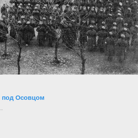
о под Осовцом
..