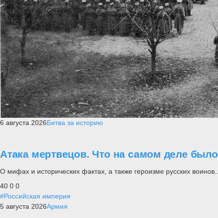
6 августа 2026
Битва за историю
Атака мертвецов. Что на самом деле был
О мифах и исторических фактах, а также героизме русских воинов..
40
0
0
#Российская империя
5 августа 2026
Армия