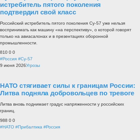
истребитель пятого поколения
подтвердил свой класс
Российский истребитель пятого поколения Су-57 уже нельзя
воспринимать как машину «на перспективу», о которой говорят
только на авиасалонах и в презентациях оборонной
промышленности.
810
0
0
#Россия
#Су-57
9 июня 2026
Угрозы
НАТО стягивает силы к границам России:
Литва подняла добровольцев по тревоге
Литва вновь поднимает градус напряженности у российских
границ.
988
0
0
#НАТО
#Прибалтика
#Россия