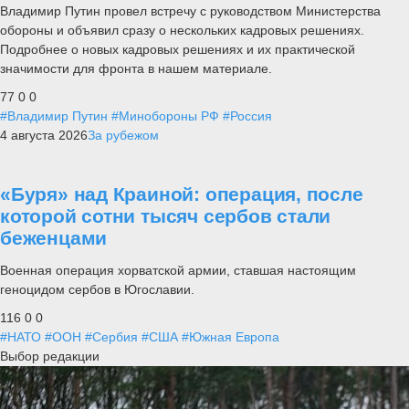
Владимир Путин провел встречу с руководством Министерства
обороны и объявил сразу о нескольких кадровых решениях.
Подробнее о новых кадровых решениях и их практической
значимости для фронта в нашем материале.
77
0
0
#Владимир Путин
#Минобороны РФ
#Россия
4 августа 2026
За рубежом
«Буря» над Краиной: операция, после
которой сотни тысяч сербов стали
беженцами
Военная операция хорватской армии, ставшая настоящим
геноцидом сербов в Югославии.
116
0
0
#НАТО
#ООН
#Сербия
#США
#Южная Европа
Выбор редакции