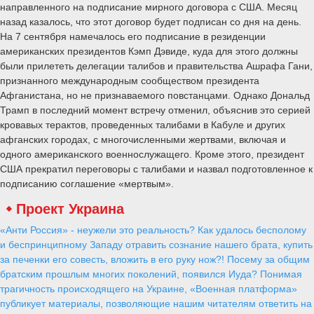
направленного на подписание мирного договора с США. Месяц
назад казалось, что этот договор будет подписан со дня на день.
На 7 сентября намечалось его подписание в резиденции
американских президентов Кэмп Дэвиде, куда для этого должны
были прилететь делегации талибов и правительства Ашрафа Гани,
признанного международным сообществом президента
Афганистана, но не признаваемого повстанцами. Однако Дональд
Трамп в последний момент встречу отменил, объяснив это серией
кровавых терактов, проведенных талибами в Кабуле и других
афганских городах, с многочисленными жертвами, включая и
одного американского военнослужащего. Кроме этого, президент
США прекратил переговоры с талибами и назвал подготовленное к
подписанию соглашение «мертвым».
Проект Украина
«Анти Россия» - неужели это реальность? Как удалось бесполому
и беспринципному Западу отравить сознание нашего брата, купить
за печенки его совесть, вложить в его руку нож?! Посему за общим
братским прошлым многих поколений, появился Иуда? Понимая
трагичность происходящего на Украине, «Военная платформа»
публикует материалы, позволяющие нашим читателям ответить на