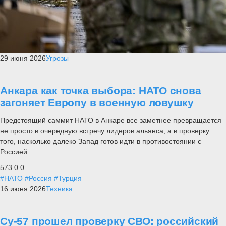
29 июня 2026
Угрозы
Анкара как точка выбора: НАТО снова
загоняет Европу в военную ловушку
Предстоящий саммит НАТО в Анкаре все заметнее превращается
не просто в очередную встречу лидеров альянса, а в проверку
того, насколько далеко Запад готов идти в противостоянии с
Россией....
573
0
0
#НАТО
#Россия
#Турция
16 июня 2026
Техника
Су-57 прошел проверку СВО: российский