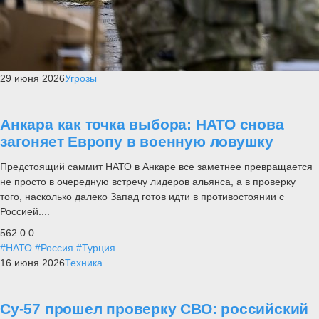
29 июня 2026
Угрозы
Анкара как точка выбора: НАТО снова
загоняет Европу в военную ловушку
Предстоящий саммит НАТО в Анкаре все заметнее превращается
не просто в очередную встречу лидеров альянса, а в проверку
того, насколько далеко Запад готов идти в противостоянии с
Россией....
562
0
0
#НАТО
#Россия
#Турция
16 июня 2026
Техника
Су-57 прошел проверку СВО: российский