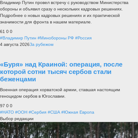
Владимир Путин провел встречу с руководством Министерства
обороны и объявил сразу о нескольких кадровых решениях.
Подробнее о новых кадровых решениях и их практической
значимости для фронта в нашем материале.
61
0
0
#Владимир Путин
#Минобороны РФ
#Россия
4 августа 2026
За рубежом
«Буря» над Краиной: операция, после
которой сотни тысяч сербов стали
беженцами
Военная операция хорватской армии, ставшая настоящим
геноцидом сербов в Югославии.
97
0
0
#НАТО
#ООН
#Сербия
#США
#Южная Европа
Выбор редакции