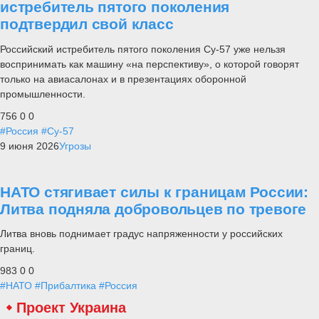
истребитель пятого поколения
подтвердил свой класс
Российский истребитель пятого поколения Су-57 уже нельзя
воспринимать как машину «на перспективу», о которой говорят
только на авиасалонах и в презентациях оборонной
промышленности.
756
0
0
#Россия
#Су-57
9 июня 2026
Угрозы
НАТО стягивает силы к границам России:
Литва подняла добровольцев по тревоге
Литва вновь поднимает градус напряженности у российских
границ.
983
0
0
#НАТО
#Прибалтика
#Россия
Проект Украина