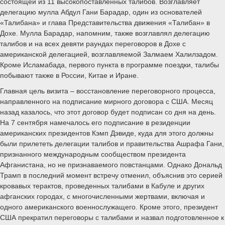
состоящей из 11 высокопоставленных талибов. Возглавляет
делегацию мулла Абдул Гани Барадар, один из основателей
«Талибана» и глава Представительства движения «Талибан» в
Дохе. Мулла Барадар, напомним, также возглавлял делегацию
талибов и на всех девяти раундах переговоров в Дохе с
американской делегацией, возглавляемой Залмаем Халилзадом.
Кроме Исламабада, первого пункта в программе поездки, талибы
побывают также в России, Китае и Иране.
Главная цель визита – восстановление переговорного процесса,
направленного на подписание мирного договора с США. Месяц
назад казалось, что этот договор будет подписан со дня на день.
На 7 сентября намечалось его подписание в резиденции
американских президентов Кэмп Дэвиде, куда для этого должны
были прилететь делегации талибов и правительства Ашрафа Гани,
признанного международным сообществом президента
Афганистана, но не признаваемого повстанцами. Однако Дональд
Трамп в последний момент встречу отменил, объяснив это серией
кровавых терактов, проведенных талибами в Кабуле и других
афганских городах, с многочисленными жертвами, включая и
одного американского военнослужащего. Кроме этого, президент
США прекратил переговоры с талибами и назвал подготовленное к