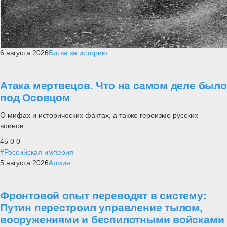
6 августа 2026
Битва за историю
Атака мертвецов. Что на самом деле было
под Осовцом
О мифах и исторических фактах, а также героизме русских
воинов....
45
0
0
#Российская империя
5 августа 2026
Армия
Фронтовой опыт переводят в систему:
Путин перестроил управление тылом,
вооружениями и беспилотными войсками