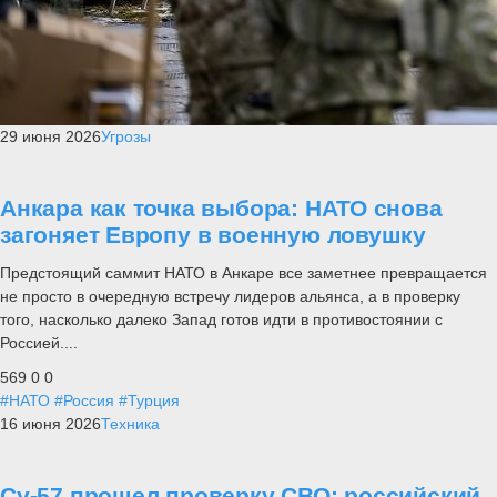
29 июня 2026
Угрозы
Анкара как точка выбора: НАТО снова
загоняет Европу в военную ловушку
Предстоящий саммит НАТО в Анкаре все заметнее превращается
не просто в очередную встречу лидеров альянса, а в проверку
того, насколько далеко Запад готов идти в противостоянии с
Россией....
569
0
0
#НАТО
#Россия
#Турция
16 июня 2026
Техника
Су-57 прошел проверку СВО: российский