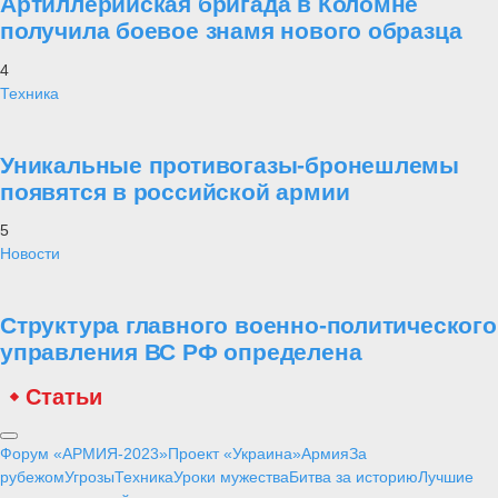
Артиллерийская бригада в Коломне
получила боевое знамя нового образца
4
Техника
Уникальные противогазы-бронешлемы
появятся в российской армии
5
Новости
Структура главного военно-политического
управления ВС РФ определена
Статьи
Форум «АРМИЯ-2023»
Проект «Украина»
Армия
За
рубежом
Угрозы
Техника
Уроки мужества
Битва за историю
Лучшие