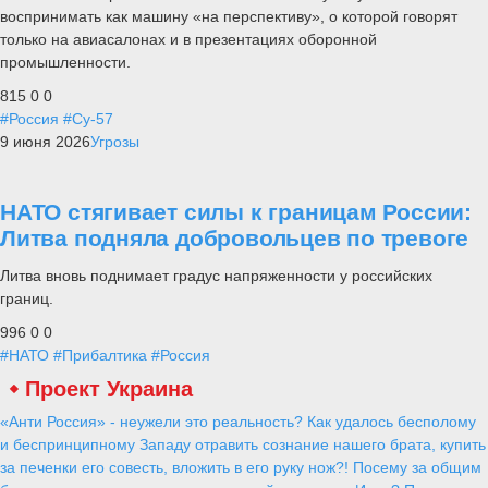
воспринимать как машину «на перспективу», о которой говорят
только на авиасалонах и в презентациях оборонной
промышленности.
815
0
0
#Россия
#Су-57
9 июня 2026
Угрозы
НАТО стягивает силы к границам России:
Литва подняла добровольцев по тревоге
Литва вновь поднимает градус напряженности у российских
границ.
996
0
0
#НАТО
#Прибалтика
#Россия
Проект Украина
«Анти Россия» - неужели это реальность? Как удалось бесполому
и беспринципному Западу отравить сознание нашего брата, купить
за печенки его совесть, вложить в его руку нож?! Посему за общим