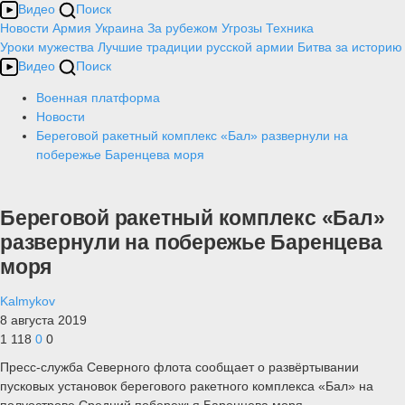
Видео
Поиск
Новости
Армия
Украина
За рубежом
Угрозы
Техника
Уроки мужества
Лучшие традиции русской армии
Битва за историю
Видео
Поиск
Военная платформа
Новости
Береговой ракетный комплекс «Бал» развернули на
побережье Баренцева моря
Береговой ракетный комплекс «Бал»
развернули на побережье Баренцева
моря
Kalmykov
8 августа 2019
1 118
0
0
Пресс-служба Северного флота сообщает о развёртывании
пусковых установок берегового ракетного комплекса «Бал» на
полуострове Средний побережья Баренцева моря.