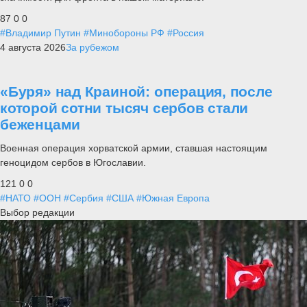
87
0
0
#Владимир Путин
#Минобороны РФ
#Россия
4 августа 2026
За рубежом
«Буря» над Краиной: операция, после
которой сотни тысяч сербов стали
беженцами
Военная операция хорватской армии, ставшая настоящим
геноцидом сербов в Югославии.
121
0
0
#НАТО
#ООН
#Сербия
#США
#Южная Европа
Выбор редакции