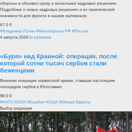
обороны и объявил сразу о нескольких кадровых решениях.
Подробнее о новых кадровых решениях и их практической
значимости для фронта в нашем материале.
67
0
0
#Владимир Путин
#Минобороны РФ
#Россия
4 августа 2026
За рубежом
«Буря» над Краиной: операция, после
которой сотни тысяч сербов стали
беженцами
Военная операция хорватской армии, ставшая настоящим
геноцидом сербов в Югославии.
98
0
0
#НАТО
#ООН
#Сербия
#США
#Южная Европа
Выбор редакции