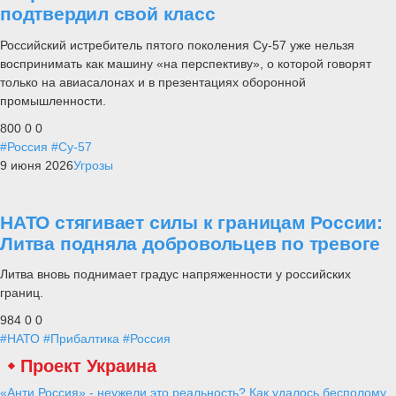
подтвердил свой класс
Российский истребитель пятого поколения Су-57 уже нельзя
воспринимать как машину «на перспективу», о которой говорят
только на авиасалонах и в презентациях оборонной
промышленности.
800
0
0
#Россия
#Су-57
9 июня 2026
Угрозы
НАТО стягивает силы к границам России:
Литва подняла добровольцев по тревоге
Литва вновь поднимает градус напряженности у российских
границ.
984
0
0
#НАТО
#Прибалтика
#Россия
Проект Украина
«Анти Россия» - неужели это реальность? Как удалось бесполому