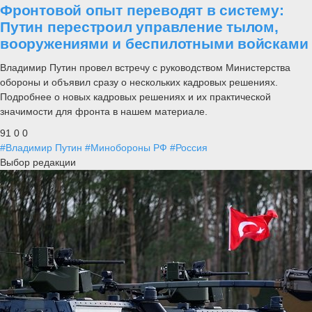
Фронтовой опыт переводят в систему:
Путин перестроил управление тылом,
вооружениями и беспилотными войсками
Владимир Путин провел встречу с руководством Министерства
обороны и объявил сразу о нескольких кадровых решениях.
Подробнее о новых кадровых решениях и их практической
значимости для фронта в нашем материале.
91
0
0
#Владимир Путин
#Минобороны РФ
#Россия
Выбор редакции