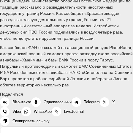
В конце недели Министерство обороны Российской Федерации по
традиции рассказало о разведдеятельности иностранных
государств у границ России. Как сообщает «Красная звезда»,
разведывательную деятельность у границ России вел 21
иностранный летательный аппарат за неделю. Истребители
дежурных сил ПВО России поднимались в воздух четыре раза,
чтобы не допустить нарушения границы России.
Как сообщает ФАН со ссылкой на авиационный ресурс PlaneRadar,
американский военный самолет провел разведку около российской
авиабазы «Хмеймим» и базы ВМФ России в порту Тартус.
Патрульный противолодочный самолет ВМС Соединенных Штатов
P-8A Poseidon вылетел с авиабазы НАТО «Сигонелла» на Сицилии.
Борт пролетел в районе сирийской Латакии и побережья Ливана,
облетев территорию несколько раз.
Поделиться
ВКонтакте
Одноклассники
Telegram
X
Viber
WhatsApp
LiveJournal
Скопировать ссылку