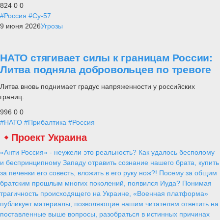
824
0
0
#Россия
#Су-57
9 июня 2026
Угрозы
НАТО стягивает силы к границам России:
Литва подняла добровольцев по тревоге
Литва вновь поднимает градус напряженности у российских
границ.
996
0
0
#НАТО
#Прибалтика
#Россия
Проект Украина
«Анти Россия» - неужели это реальность? Как удалось бесполому
и беспринципному Западу отравить сознание нашего брата, купить
за печенки его совесть, вложить в его руку нож?! Посему за общим
братским прошлым многих поколений, появился Иуда? Понимая
трагичность происходящего на Украине, «Военная платформа»
публикует материалы, позволяющие нашим читателям ответить на
поставленные выше вопросы, разобраться в истинных причинах