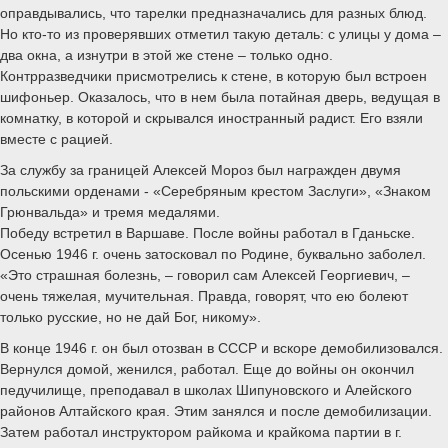
оправдывались, что тарелки предназначались для разных блюд.
Но кто-то из проверявших отметил такую деталь: с улицы у дома –
два окна, а изнутри в этой же стене – только одно.
Контрразведчики присмотрелись к стене, в которую был встроен
шифоньер. Оказалось, что в нем была потайная дверь, ведущая в
комнатку, в которой и скрывался иностранный радист. Его взяли
вместе с рацией.
За службу за границей Алексей Мороз был награжден двумя
польскими орденами - «Серебряным крестом Заслуги», «Знаком
Грюнвальда» и тремя медалями.
Победу встретил в Варшаве. После войны работал в Гданьске.
Осенью 1946 г. очень затосковал по Родине, буквально заболел.
«Это страшная болезнь, – говорил сам Алексей Георгиевич, –
очень тяжелая, мучительная. Правда, говорят, что ею болеют
только русские, но не дай Бог, никому».
В конце 1946 г. он был отозван в СССР и вскоре демобилизовался.
Вернулся домой, женился, работал. Еще до войны он окончил
педучилище, преподавал в школах Шипуновского и Алейского
районов Алтайского края. Этим занялся и после демобилизации.
Затем работал инструктором райкома и крайкома партии в г.