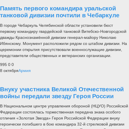
Память первого командира уральской
танковой дивизии почтили в Чебаркуле
В городе Чебаркуль Челябинской области установили бюст
первому командиру гвардейской танковой Витебско-Новгородской
дважды Краснознамённой дивизии генерал-майору Николаю
Ибянскому. Монумент расположили рядом со штабом дивизии. На
церемонии открытия присутствовали военнослужащие дивизии,
представители общественных и ветеранских организации.
995
0
0
8 октября
Армия
Внуку участника Великой Отечественной
войны передали звезду Героя России
В Национальном центре управления обороной (НЦУО) Российской
Федерации состоялась торжественная передача знака особого
отличия «Золотая Звезда» Героя Российской Федерации внуку
героически погибшего в бою командира 32-й стрелковой дивизии