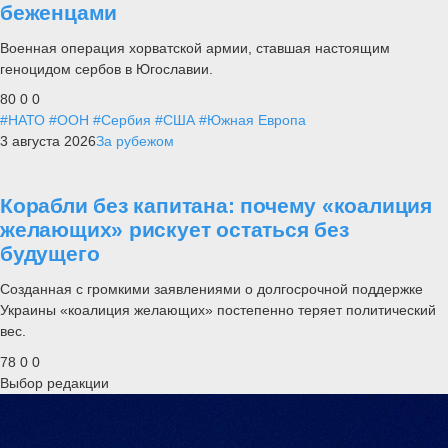
беженцами
Военная операция хорватской армии, ставшая настоящим
геноцидом сербов в Югославии.
80
0
0
#НАТО
#ООН
#Сербия
#США
#Южная Европа
3 августа 2026
За рубежом
Корабли без капитана: почему «коалиция
желающих» рискует остаться без
будущего
Созданная с громкими заявлениями о долгосрочной поддержке
Украины «коалиция желающих» постепенно теряет политический
вес.
78
0
0
Выбор редакции