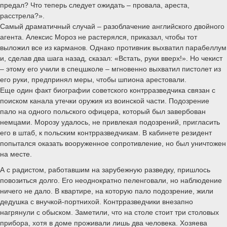
предал? Что теперь следует ожидать – провала, ареста,
расстрела?».
Самый драматичный случай – разоблачение английского двойного
агента. Алексис Мороз не растерялся, приказал, чтобы тот
выложил все из карманов. Однако противник выхватил парабеллум
и, сделав два шага назад, сказал: «Встать, руки вверх!». Но чекист
– этому его учили в спецшколе – мгновенно выхватил пистолет из
его руки, предпринял меры, чтобы шпиона арестовали.
Еще один факт биографии советского контрразведчика связан с
поиском канала утечки оружия из воинской части. Подозрение
пало на одного польского офицера, который был завербован
немцами. Морозу удалось, не привлекая подозрений, пригласить
его в штаб, к польским контрразведчикам. В кабинете резидент
попытался оказать вооруженное сопротивление, но был уничтожен
на месте.
А с радистом, работавшим на зарубежную разведку, пришлось
повозиться долго. Его неоднократно пеленговали, но наблюдение
ничего не дало. В квартире, на которую пало подозрение, жили
дедушка с внучкой-портнихой. Контрразведчики внезапно
нагрянули с обыском. Заметили, что на столе стоит три столовых
прибора, хотя в доме проживали лишь два человека. Хозяева