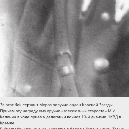
За этот бой сержант Мороз получил орден Красной Звезды.
Причем эту награду ему вручил «всесоюзный староста» М.И.
Калинин в ходе приема делегации воинов 10-й дивизии НКВД в
Кремле.
В биографии воина ещё и участие в боях на Курской дуге. Там он