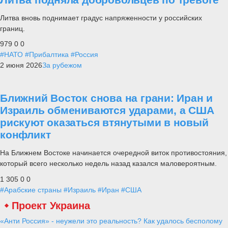
Литва вновь поднимает градус напряженности у российских
границ.
979
0
0
#НАТО
#Прибалтика
#Россия
2 июня 2026
За рубежом
Ближний Восток снова на грани: Иран и
Израиль обмениваются ударами, а США
рискуют оказаться втянутыми в новый
конфликт
На Ближнем Востоке начинается очередной виток противостояния,
который всего несколько недель назад казался маловероятным.
1 305
0
0
#Арабские страны
#Израиль
#Иран
#США
Проект Украина
«Анти Россия» - неужели это реальность? Как удалось бесполому