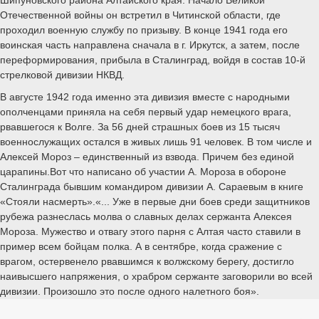
Отечественной войны он встретил в Читинской области, где
проходил военную службу по призыву. В конце 1941 года его
воинская часть направлена сначала в г. Иркутск, а затем, после
переформирования, прибыла в Сталинград, войдя в состав 10-й
стрелковой дивизии НКВД.
В августе 1942 года именно эта дивизия вместе с народными
ополченцами приняла на себя первый удар немецкого врага,
рвавшегося к Волге. За 56 дней страшных боев из 15 тысяч
военнослужащих остался в живых лишь 91 человек. В том числе и
Алексей Мороз – единственный из взвода. Причем без единой
царапины.Вот что написано об участии А. Мороза в обороне
Сталинграда бывшим командиром дивизии А. Сараевым в книге
«Стояли насмерть».«... Уже в первые дни боев среди защитников
рубежа разнеслась молва о славных делах сержанта Алексея
Мороза. Мужество и отвагу этого парня с Алтая часто ставили в
пример всем бойцам полка. А в сентябре, когда сражение с
врагом, остервенело рвавшимся к волжскому берегу, достигло
наивысшего напряжения, о храбром сержанте заговорили во всей
дивизии. Произошло это после одного налетного боя».