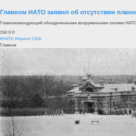
Главком НАТО заявил об отсутствии план
Главнокомандующий объединенными вооруженными силами НАТО в 
150
0
0
#НАТО
#Армия США
Главное