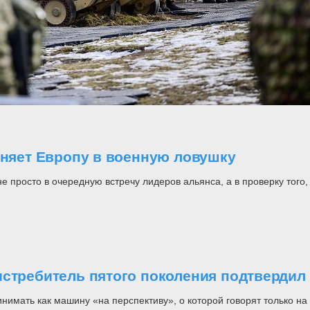
оняет Европу в военную ловушку
росто в очередную встречу лидеров альянса, а в проверку того, н
стребитель пятого поколения подтвердил 
инимать как машину «на перспективу», о которой говорят только 