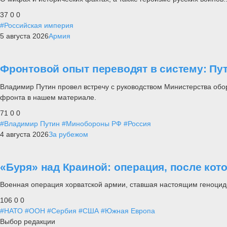
37
0
0
#Российская империя
5 августа 2026
Армия
Фронтовой опыт переводят в систему: П
Владимир Путин провел встречу с руководством Министерства обо
фронта в нашем материале.
71
0
0
#Владимир Путин
#Минобороны РФ
#Россия
4 августа 2026
За рубежом
«Буря» над Краиной: операция, после кот
Военная операция хорватской армии, ставшая настоящим геноцид
106
0
0
#НАТО
#ООН
#Сербия
#США
#Южная Европа
Выбор редакции