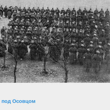
о под Осовцом
..