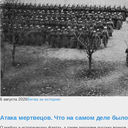
6 августа 2026
Битва за историю
Атака мертвецов. Что на самом деле был
О мифах и исторических фактах, а также героизме русских воинов..