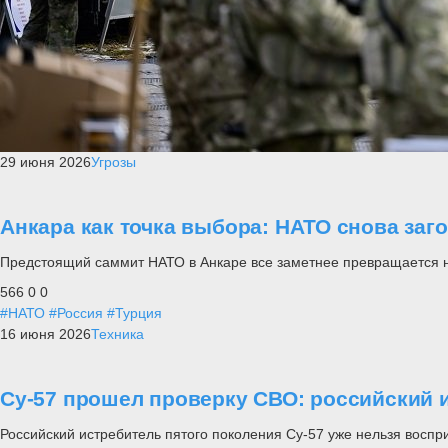
29 июня 2026
Угрозы
Анкара как точка выбора: НАТО снова заг
Предстоящий саммит НАТО в Анкаре все заметнее превращается не п
566
0
0
#НАТО
#Россия
#Турция
16 июня 2026
Техника
Су-57 прошел проверку СВО: российский и
Российский истребитель пятого поколения Су-57 уже нельзя воспр