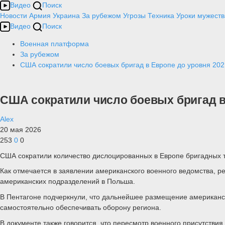
Видео
Поиск
Новости
Армия
Украина
За рубежом
Угрозы
Техника
Уроки мужеств
Видео
Поиск
Военная платформа
За рубежом
США сократили число боевых бригад в Европе до уровня 202
США сократили число боевых бригад в
Alex
20 мая 2026
253
0
0
США сократили количество дислоцированных в Европе бригадных та
Как отмечается в заявлении американского военного ведомства, 
американских подразделений в Польша.
В Пентагоне подчеркнули, что дальнейшее размещение американски
самостоятельно обеспечивать оборону региона.
В документе также говорится, что пересмотр военного присутствия