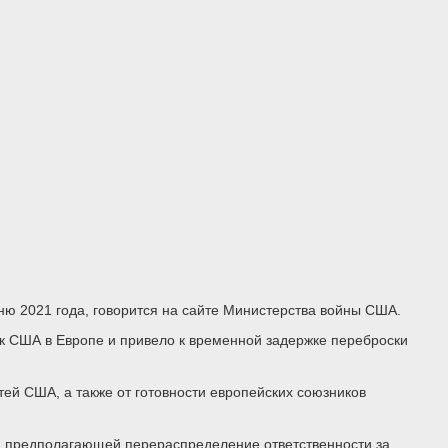
ню 2021 года, говорится на сайте Министерства войны США.
ск США в Европе и привело к временной задержке переброски
тей США, а также от готовности европейских союзников
», предполагающей перераспределение ответственности за