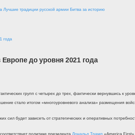
а
Лучшие традиции русской армии
Битва за историю
1 года
 Европе до уровня 2021 года
ктических групп с четырех до трех, фактически вернувшись к уров
решение стало итогом «многоуровневого анализа» размещения вой
х сил будет зависеть от стратегических и оперативных потребнос
 соответствует политике президента
Дональд Трамп
«America First