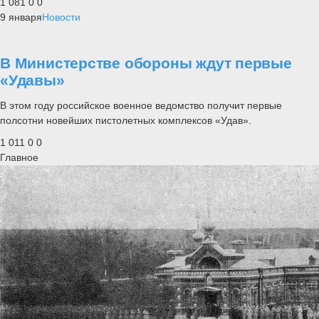
1 081
0
0
9 января
Новости
В Министерстве обороны ждут первые
«Удавы»
В этом году российское военное ведомство получит первые
полсотни новейших пистолетных комплексов «Удав».
1 011
0
0
Главное