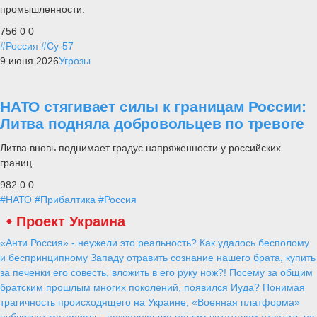
промышленности.
756
0
0
#Россия
#Су-57
9 июня 2026
Угрозы
НАТО стягивает силы к границам России:
Литва подняла добровольцев по тревоге
Литва вновь поднимает градус напряженности у российских
границ.
982
0
0
#НАТО
#Прибалтика
#Россия
Проект Украина
«Анти Россия» - неужели это реальность? Как удалось бесполому
и беспринципному Западу отравить сознание нашего брата, купить
за печенки его совесть, вложить в его руку нож?! Посему за общим
братским прошлым многих поколений, появился Иуда? Понимая
трагичность происходящего на Украине, «Военная платформа»
публикует материалы, позволяющие нашим читателям ответить на