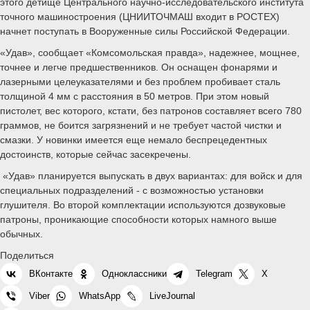
этого детище Центрального научно-исследовательского института
точного машиностроения (ЦНИИТОЧМАШ входит в РОСТЕХ)
начнет поступать в Вооруженные силы Российской Федерации.
«Удав», сообщает «Комсомольская правда», надежнее, мощнее,
точнее и легче предшественников. Он оснащен фонарями и
лазерными целеуказателями и без проблем пробивает сталь
толщиной 4 мм с расстояния в 50 метров. При этом новый
пистолет, вес которого, кстати, без патронов составляет всего 780
граммов, не боится загрязнений и не требует частой чистки и
смазки. У новинки имеется еще немало беспрецедентных
достоинств, которые сейчас засекречены.
«Удав» планируется выпускать в двух вариантах: для войск и для
специальных подразделений - с возможностью установки
глушителя. Во второй комплектации используются дозвуковые
патроны, проникающие способности которых намного выше
обычных.
Поделиться
ВКонтакте
Одноклассники
Telegram
X
Viber
WhatsApp
LiveJournal