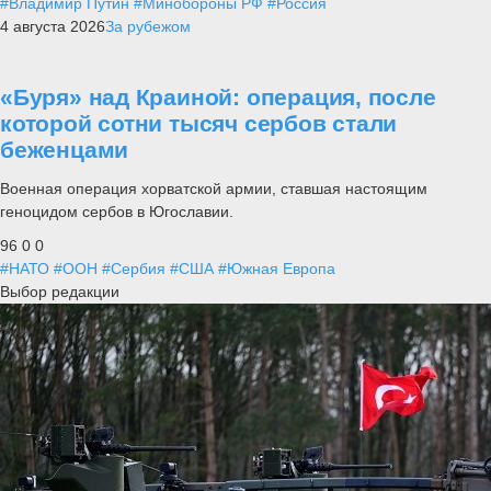
#Владимир Путин
#Минобороны РФ
#Россия
4 августа 2026
За рубежом
«Буря» над Краиной: операция, после
которой сотни тысяч сербов стали
беженцами
Военная операция хорватской армии, ставшая настоящим
геноцидом сербов в Югославии.
96
0
0
#НАТО
#ООН
#Сербия
#США
#Южная Европа
Выбор редакции