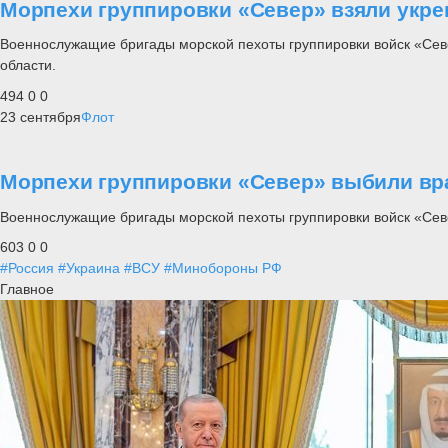
Морпехи группировки «Север» взяли укре
Военнослужащие бригады морской пехоты группировки войск «Сев
области.
494
0
0
23 сентября
Флот
Морпехи группировки «Север» выбили вра
Военнослужащие бригады морской пехоты группировки войск «Сев
603
0
0
#Россия
#Украина
#ВСУ
#Минобороны РФ
Главное