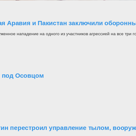
кая Аравия и Пакистан заключили оборонны
енное нападение на одного из участников агрессией на все три гос
о под Осовцом
утин перестроил управление тылом, воор