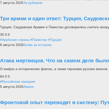
7 августа 2026
За рубежом
Три армии и один ответ: Турция, Саудовс
Турция, Саудовская Аравия и Пакистан договорились считать вооруж
35
0
0
#Арабские страны
#Пакистан
#Турция
6 августа 2026
Битва за историю
Атака мертвецов. Что на самом деле был
О мифах и исторических фактах, а также героизме русских воинов.
64
0
0
#Российская империя
5 августа 2026
Армия
Фронтовой опыт переводят в систему: П