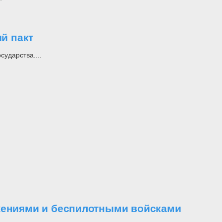
й пакт
ударства....
ужениями и беспилотными войсками