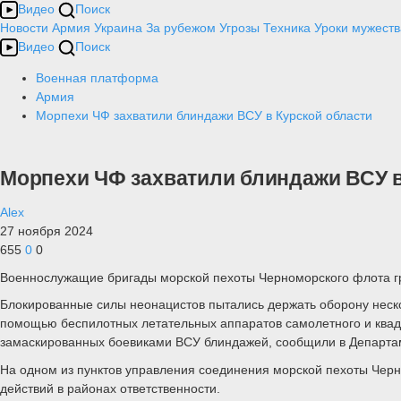
Видео
Поиск
Новости
Армия
Украина
За рубежом
Угрозы
Техника
Уроки мужеств
Видео
Поиск
Военная платформа
Армия
Морпехи ЧФ захватили блиндажи ВСУ в Курской области
Морпехи ЧФ захватили блиндажи ВСУ в
Alex
27 ноября 2024
655
0
0
Военнослужащие бригады морской пехоты Черноморского флота гру
Блокированные силы неонацистов пытались держать оборону нес
помощью беспилотных летательных аппаратов самолетного и квадр
замаскированных боевиками ВСУ блиндажей, сообщили в Департ
На одном из пунктов управления соединения морской пехоты Черн
действий в районах ответственности.