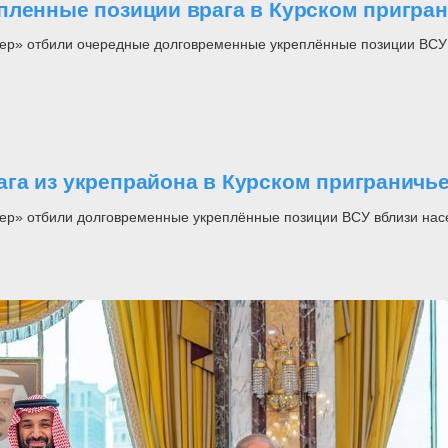
пленные позиции врага в Курском пригра
ер» отбили очередные долговременные укреплённые позиции ВСУ 
га из укрепрайона в Курском приграничь
ер» отбили долговременные укреплённые позиции ВСУ вблизи насе