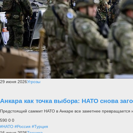
29 июня 2026
Угрозы
Анкара как точка выбора: НАТО снова заг
Предстоящий саммит НАТО в Анкаре все заметнее превращается не п
590
0
0
#НАТО
#Россия
#Турция
16 июня 2026
Техника