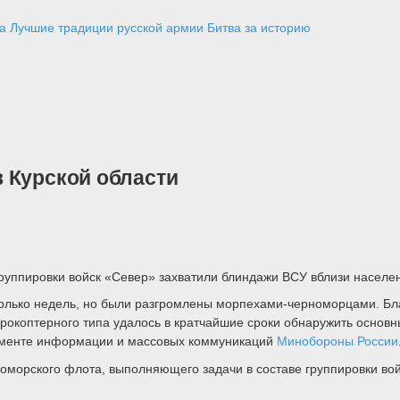
а
Лучшие традиции русской армии
Битва за историю
 Курской области
ппировки войск «Север» захватили блиндажи ВСУ вблизи населенн
колько недель, но были разгромлены морпехами-черноморцами. Б
окоптерного типа удалось в кратчайшие сроки обнаружить основн
аменте информации и массовых коммуникаций
Минобороны России
оморского флота, выполняющего задачи в составе группировки во