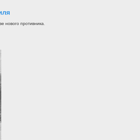
иля
ве нового противника.