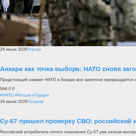
29 июня 2026
Угрозы
Анкара как точка выбора: НАТО снова заг
Предстоящий саммит НАТО в Анкаре все заметнее превращается не п
566
0
0
#НАТО
#Россия
#Турция
16 июня 2026
Техника
Су-57 прошел проверку СВО: российский и
Российский истребитель пятого поколения Су-57 уже нельзя воспр