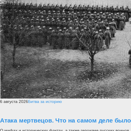
6 августа 2026
Битва за историю
Атака мертвецов. Что на самом деле был
О мифах и исторических фактах, а также героизме русских воинов..