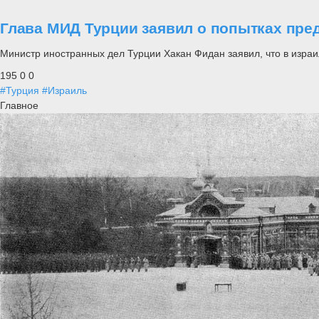
Глава МИД Турции заявил о попытках пре
Министр иностранных дел Турции Хакан Фидан заявил, что в израи
195
0
0
#Турция
#Израиль
Главное