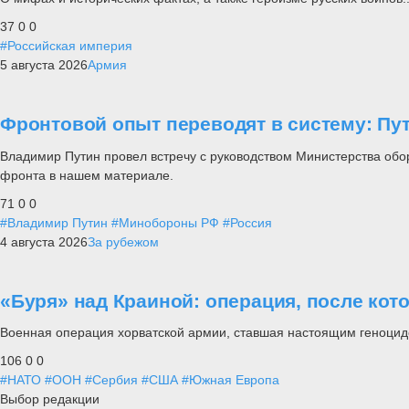
37
0
0
#Российская империя
5 августа 2026
Армия
Фронтовой опыт переводят в систему: П
Владимир Путин провел встречу с руководством Министерства обо
фронта в нашем материале.
71
0
0
#Владимир Путин
#Минобороны РФ
#Россия
4 августа 2026
За рубежом
«Буря» над Краиной: операция, после кот
Военная операция хорватской армии, ставшая настоящим геноцид
106
0
0
#НАТО
#ООН
#Сербия
#США
#Южная Европа
Выбор редакции