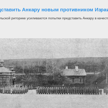
дставить Анкару новым противником Изра
льской риторике усиливаются попытки представить Анкару в качест