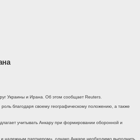
ана
уг Украины и Ирана. Об этом сообщает Reuters.
 роль благодаря своему географическому положению, а также
едлагает учитывать Анкару при формировании оборонной и
м и надежным партнером», однако Анкаре необходимо выполнить