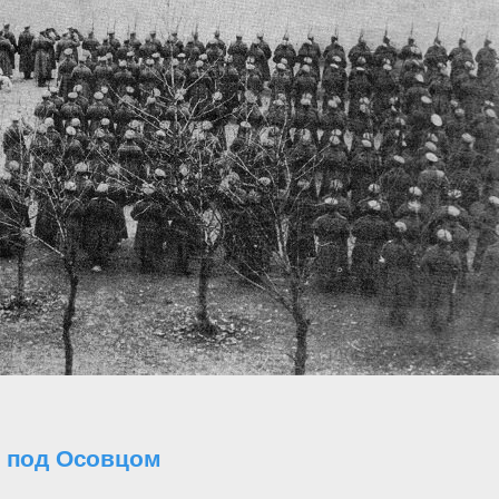
о под Осовцом
..