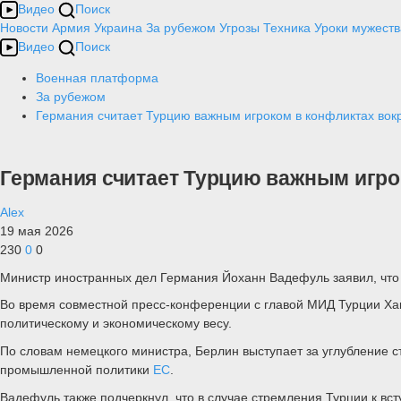
Видео
Поиск
Новости
Армия
Украина
За рубежом
Угрозы
Техника
Уроки мужеств
Видео
Поиск
Военная платформа
За рубежом
Германия считает Турцию важным игроком в конфликтах вок
Германия считает Турцию важным игро
Alex
19 мая 2026
230
0
0
Министр иностранных дел Германия Йоханн Вадефуль заявил, что 
Во время совместной пресс-конференции с главой МИД Турции Хак
политическому и экономическому весу.
По словам немецкого министра, Берлин выступает за углубление 
промышленной политики
ЕС
.
Вадефуль также подчеркнул, что в случае стремления Турции к в