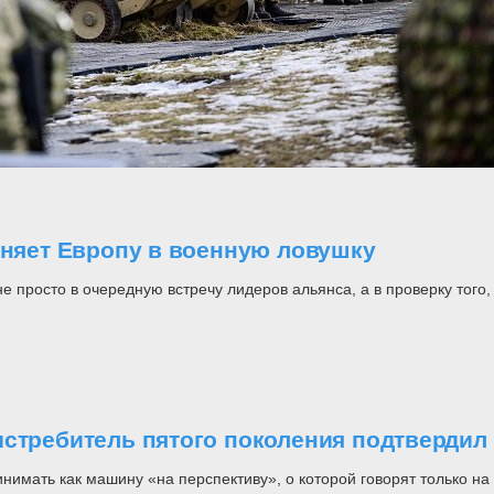
оняет Европу в военную ловушку
росто в очередную встречу лидеров альянса, а в проверку того, н
стребитель пятого поколения подтвердил 
инимать как машину «на перспективу», о которой говорят только 