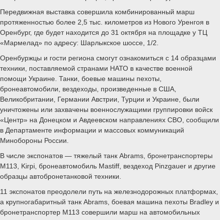
Передвижная выставка совершила комбинированный марш
протяженностью более 2,5 тыс. километров из Нового Уренгоя в
Оренбург, где будет находится до 31 октября на площадке у ТЦ
«Мармелад» по адресу: Шарлыкское шоссе, 1/2.
Оренбуржцы и гости региона смогут ознакомиться с 14 образцами
техники, поставляемой странами НАТО в качестве военной
помощи Украине. Танки, боевые машины пехоты,
бронеавтомобили, вездеходы, произведенные в США,
Великобритании, Германии Австрии, Турции и Украине, были
уничтожены или захвачены военнослужащими группировки войск
«Центр» на Донецком и Авдеевском направлениях СВО, сообщили
в Департаменте информации и массовых коммуникаций
Минобороны России.
В числе экспонатов — тяжелый танк Abrams, бронетранспортеры
М113, Kirpi, бронеавтомобиль Mastiff, вездеход Pinzgauer и другие
образцы автобронетанковой техники.
11 экспонатов преодолели путь на железнодорожных платформах,
а крупногабаритный танк Abrams, боевая машина пехоты Bradley и
бронетранспортер М113 совершили марш на автомобильных