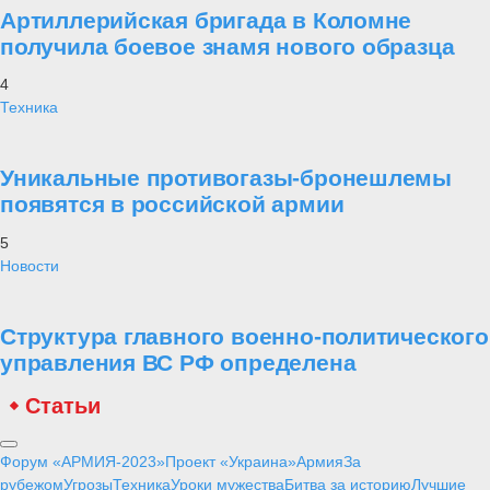
Артиллерийская бригада в Коломне
получила боевое знамя нового образца
4
Техника
Уникальные противогазы-бронешлемы
появятся в российской армии
5
Новости
Структура главного военно-политического
управления ВС РФ определена
Статьи
Форум «АРМИЯ-2023»
Проект «Украина»
Армия
За
рубежом
Угрозы
Техника
Уроки мужества
Битва за историю
Лучшие