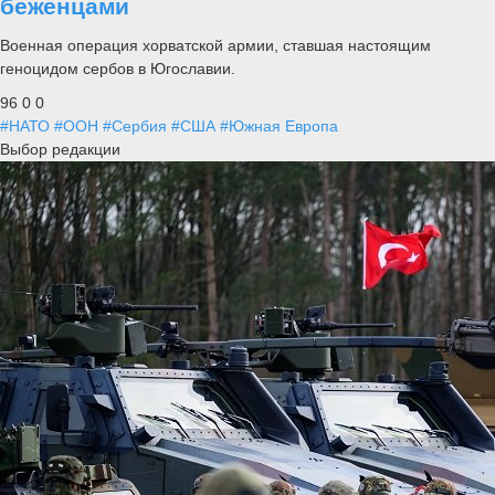
беженцами
Военная операция хорватской армии, ставшая настоящим
геноцидом сербов в Югославии.
96
0
0
#НАТО
#ООН
#Сербия
#США
#Южная Европа
Выбор редакции