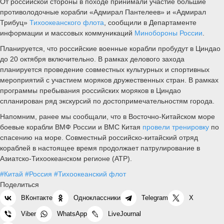
От российской стороны в походе принимали участие большие
противолодочные корабли «Адмирал Пантелеев» и «Адмирал
Трибуц»
Тихоокеанского флота
, сообщили в Департаменте
информации и массовых коммуникаций
Минобороны России
.
Планируется, что российские военные корабли пробудут в Циндао
до 20 октября включительно. В рамках делового захода
планируется проведение совместных культурных и спортивных
мероприятий с участием моряков дружественных стран. В рамках
программы пребывания российских моряков в Циндао
спланирован ряд экскурсий по достопримечательностям города.
Напомним, ранее мы сообщали, что в Восточно-Китайском море
боевые корабли ВМФ России и ВМС Китая
провели тренировку
по
спасению на море. Совместный российско-китайский отряд
кораблей в настоящее время продолжает патрулирование в
Азиатско-Тихоокеанском регионе (АТР).
#Китай
#Россия
#Тихоокеанский флот
Поделиться
ВКонтакте
Одноклассники
Telegram
X
Viber
WhatsApp
LiveJournal