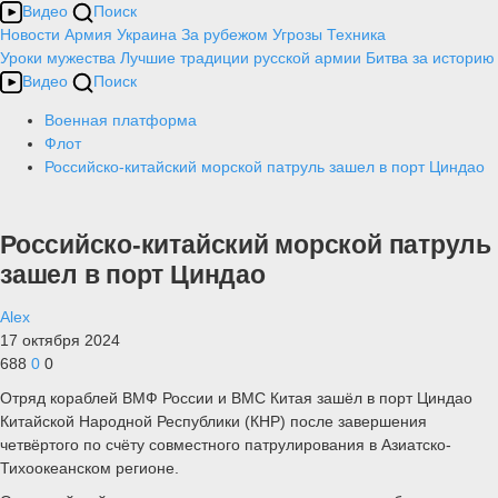
Видео
Поиск
Новости
Армия
Украина
За рубежом
Угрозы
Техника
Уроки мужества
Лучшие традиции русской армии
Битва за историю
Видео
Поиск
Военная платформа
Флот
Российско-китайский морской патруль зашел в порт Циндао
Российско-китайский морской патруль
зашел в порт Циндао
Alex
17 октября 2024
688
0
0
Отряд кораблей ВМФ России и ВМС Китая зашёл в порт Циндао
Китайской Народной Республики (КНР) после завершения
четвёртого по счёту совместного патрулирования в Азиатско-
Тихоокеанском регионе.