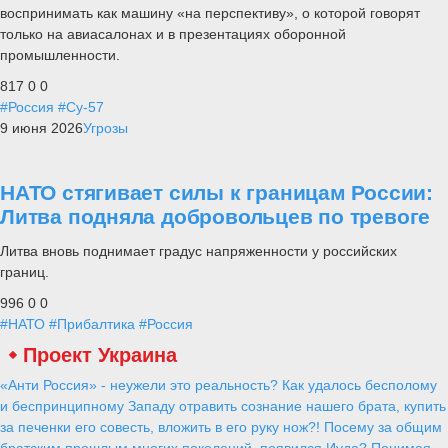
воспринимать как машину «на перспективу», о которой говорят
только на авиасалонах и в презентациях оборонной
промышленности.
817
0
0
#Россия
#Су-57
9 июня 2026
Угрозы
НАТО стягивает силы к границам России:
Литва подняла добровольцев по тревоге
Литва вновь поднимает градус напряженности у российских
границ.
996
0
0
#НАТО
#Прибалтика
#Россия
Проект Украина
«Анти Россия» - неужели это реальность? Как удалось бесполому
и беспринципному Западу отравить сознание нашего брата, купить
за печенки его совесть, вложить в его руку нож?! Посему за общим
братским прошлым многих поколений, появился Иуда? Понимая