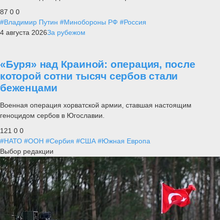
87
0
0
#Владимир Путин
#Минобороны РФ
#Россия
4 августа 2026
За рубежом
«Буря» над Краиной: операция, после
которой сотни тысяч сербов стали
беженцами
Военная операция хорватской армии, ставшая настоящим
геноцидом сербов в Югославии.
121
0
0
#НАТО
#ООН
#Сербия
#США
#Южная Европа
Выбор редакции