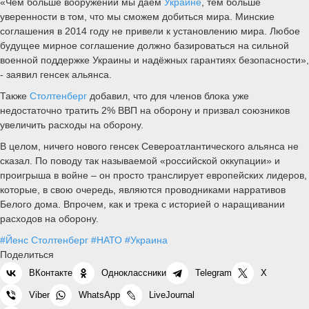
«Чем больше вооружений мы даём
Украине
, тем больше
уверенности в том, что мы сможем добиться мира. Минские
соглашения в 2014 году не привели к установлению мира. Любое
будущее мирное соглашение должно базироваться на сильной
военной поддержке Украины и надёжных гарантиях безопасности»,
- заявил генсек альянса.
Также
Столтенберг
добавил, что для членов блока уже
недостаточно тратить 2% ВВП на оборону и призвал союзников
увеличить расходы на оборону.
В целом, ничего нового генсек Североатлантического альянса не
сказал. По поводу так называемой «российской оккупации» и
проигрыша в войне – он просто транслирует европейских лидеров,
которые, в свою очередь, являются проводниками нарративов
Белого дома. Впрочем, как и трека с историей о наращивании
расходов на оборону.
#Йенс Столтенберг
#НАТО
#Украина
Поделиться
ВКонтакте
Одноклассники
Telegram
X
Viber
WhatsApp
LiveJournal