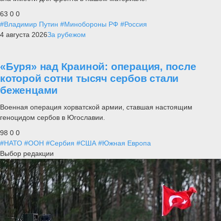
63
0
0
#Владимир Путин
#Минобороны РФ
#Россия
4 августа 2026
За рубежом
«Буря» над Краиной: операция, после
которой сотни тысяч сербов стали
беженцами
Военная операция хорватской армии, ставшая настоящим
геноцидом сербов в Югославии.
98
0
0
#НАТО
#ООН
#Сербия
#США
#Южная Европа
Выбор редакции