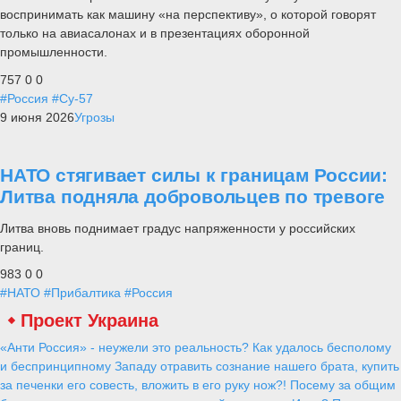
воспринимать как машину «на перспективу», о которой говорят
только на авиасалонах и в презентациях оборонной
промышленности.
757
0
0
#Россия
#Су-57
9 июня 2026
Угрозы
НАТО стягивает силы к границам России:
Литва подняла добровольцев по тревоге
Литва вновь поднимает градус напряженности у российских
границ.
983
0
0
#НАТО
#Прибалтика
#Россия
Проект Украина
«Анти Россия» - неужели это реальность? Как удалось бесполому
и беспринципному Западу отравить сознание нашего брата, купить
за печенки его совесть, вложить в его руку нож?! Посему за общим