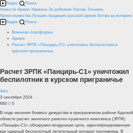
Видео
Поиск
Новости
Армия
Украина
За рубежом
Угрозы
Техника
Уроки мужества
Лучшие традиции русской армии
Битва за историю
Видео
Поиск
Военная платформа
Армия
Расчет ЗРПК «Панцирь-С1» уничтожил беспилотник в
курском приграничье
Расчет ЗРПК «Панцирь-С1» уничтожил
беспилотник в курском приграничье
Alex
3 сентября 2024
660
0
0
В ходе несения боевого дежурства в приграничном районе Курской
области расчет зенитного ракетно-пушечного комплекса (ЗРПК)
«Панцирь-С1» обнаружил воздушную цель, идентифицированную
как ударный беспилотный летательный аппарат противника. В