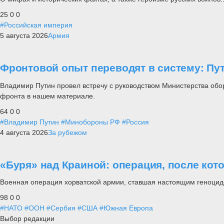
25
0
0
#Российская империя
5 августа 2026
Армия
Фронтовой опыт переводят в систему: П
Владимир Путин провел встречу с руководством Министерства обо
фронта в нашем материале.
64
0
0
#Владимир Путин
#Минобороны РФ
#Россия
4 августа 2026
За рубежом
«Буря» над Краиной: операция, после кот
Военная операция хорватской армии, ставшая настоящим геноцид
98
0
0
#НАТО
#ООН
#Сербия
#США
#Южная Европа
Выбор редакции