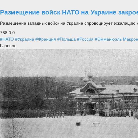
Размещение войск НАТО на Украине закро
Размещение западных войск на Украине спровоцирует эскалацию к
768
0
0
#НАТО
#Украина
#Франция
#Польша
#Россия
#Эмманюэль Макро
Главное