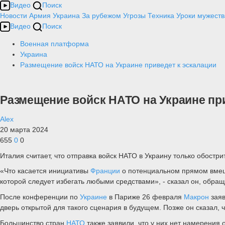
Видео
Поиск
Новости
Армия
Украина
За рубежом
Угрозы
Техника
Уроки мужеств
Видео
Поиск
Военная платформа
Украина
Размещение войск НАТО на Украине приведет к эскалации
Размещение войск НАТО на Украине пр
Alex
20 марта 2024
655
0
0
Италия считает, что отправка войск НАТО в Украину только обост
«Что касается инициативы
Франции
о потенциальном прямом вмеша
которой следует избегать любыми средствами», - сказал он, обра
После конференции по
Украине
в Париже 26 февраля
Макрон
зая
дверь открытой для такого сценария в будущем. Позже он сказал, чт
Большинство стран
НАТО
также заявили, что у них нет намерения 