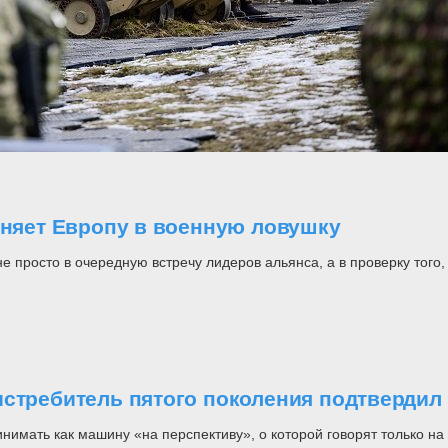
оняет Европу в военную ловушку
росто в очередную встречу лидеров альянса, а в проверку того, н
стребитель пятого поколения подтвердил 
инимать как машину «на перспективу», о которой говорят только 