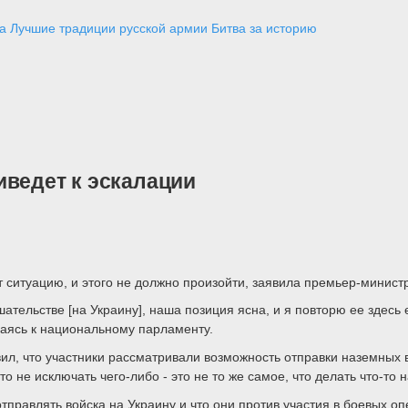
а
Лучшие традиции русской армии
Битва за историю
иведет к эскалации
рит ситуацию, и этого не должно произойти, заявила премьер-мини
тельстве [на Украину], наша позиция ясна, и я повторю ее здесь 
щаясь к национальному парламенту.
вил, что участники рассматривали возможность отправки наземных в
о не исключать чего-либо - это не то же самое, что делать что-то 
отправлять войска на Украину и что они против участия в боевых о