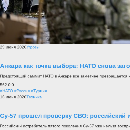
29 июня 2026
Угрозы
Анкара как точка выбора: НАТО снова заг
Предстоящий саммит НАТО в Анкаре все заметнее превращается не п
562
0
0
#НАТО
#Россия
#Турция
16 июня 2026
Техника
Су-57 прошел проверку СВО: российский и
Российский истребитель пятого поколения Су-57 уже нельзя воспр