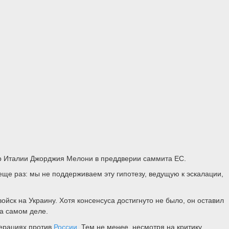
стр Италии Джорджия Мелони в преддверии саммита ЕС.
еще раз: мы не поддерживаем эту гипотезу, ведущую к эскалации,
ойск на Украину. Хотя консенсуса достигнуто не было, он оставил
на самом деле.
перациях против
России
. Тем не менее, несмотря на критику,