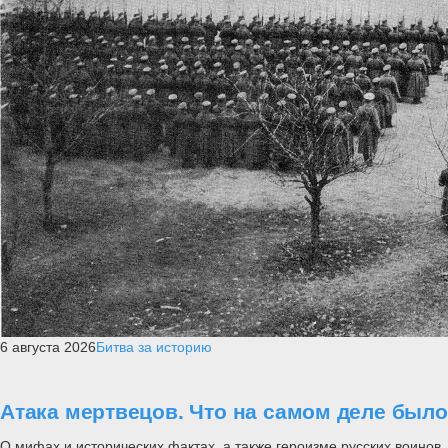
6 августа 2026
Битва за историю
Атака мертвецов. Что на самом деле был
О мифах и исторических фактах, а также героизме русских воинов..