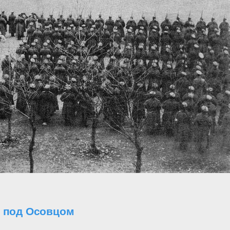
о под Осовцом
..