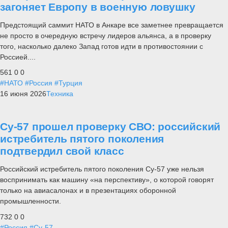
загоняет Европу в военную ловушку
Предстоящий саммит НАТО в Анкаре все заметнее превращается
не просто в очередную встречу лидеров альянса, а в проверку
того, насколько далеко Запад готов идти в противостоянии с
Россией....
561
0
0
#НАТО
#Россия
#Турция
16 июня 2026
Техника
Су-57 прошел проверку СВО: российский
истребитель пятого поколения
подтвердил свой класс
Российский истребитель пятого поколения Су-57 уже нельзя
воспринимать как машину «на перспективу», о которой говорят
только на авиасалонах и в презентациях оборонной
промышленности.
732
0
0
#Россия
#Су-57