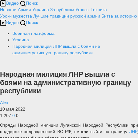
Видео
Поиск
Новости
Армия
Украина
За рубежом
Угрозы
Техника
Уроки мужества
Лучшие традиции русской армии
Битва за историю
Видео
Поиск
Военная платформа
Украина
Народная милиция ЛНР вышла с боями на
административную границу республики
Народная милиция ЛНР вышла с
боями на административную границу
республики
Alex
10 мая 2022
1 207
0
0
Отряды Народной милиции Луганской Народной Республики при
поддержке подразделений ВС РФ, смогли выйти на границу
ЛНР
,
передает российское оборонное ведомство.