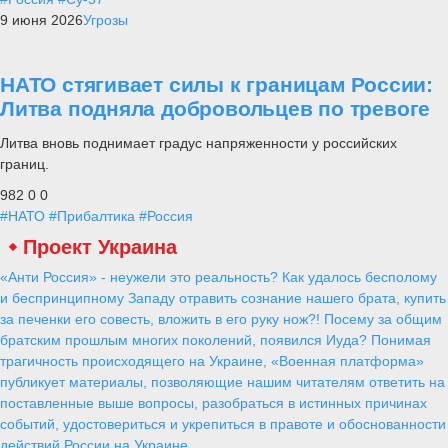
9 июня 2026
Угрозы
НАТО стягивает силы к границам России:
Литва подняла добровольцев по тревоге
Литва вновь поднимает градус напряженности у российских
границ.
982
0
0
#НАТО
#Прибалтика
#Россия
Проект Украина
«Анти Россия» - неужели это реальность? Как удалось бесполому
и беспринципному Западу отравить сознание нашего брата, купить
за печенки его совесть, вложить в его руку нож?! Посему за общим
братским прошлым многих поколений, появился Иуда? Понимая
трагичность происходящего на Украине, «Военная платформа»
публикует материалы, позволяющие нашим читателям ответить на
поставленные выше вопросы, разобраться в истинных причинах
событий, удостовериться и укрепиться в правоте и обоснованности
действий России на Украине.