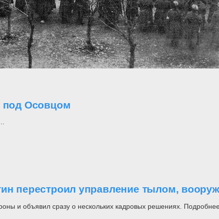
о под Осовцом
..
утин перестроил управление тылом, воор
роны и объявил сразу о нескольких кадровых решениях. Подробнее