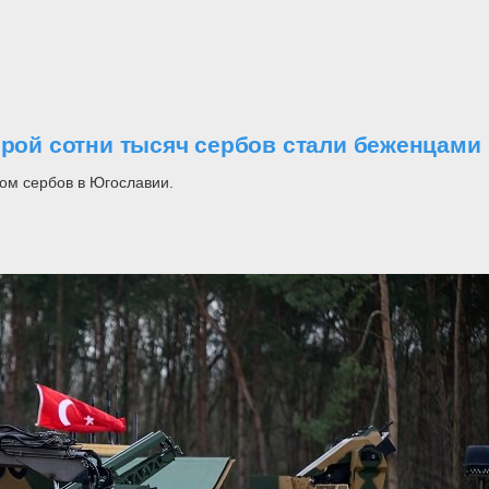
орой сотни тысяч сербов стали беженцами
ом сербов в Югославии.