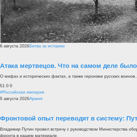
6 августа 2026
Битва за историю
Атака мертвецов. Что на самом деле был
О мифах и исторических фактах, а также героизме русских воинов..
51
0
0
#Российская империя
5 августа 2026
Армия
Фронтовой опыт переводят в систему: П
Владимир Путин провел встречу с руководством Министерства обо
фронта в нашем материале.