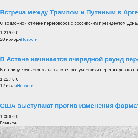
Встреча между Трампом и Путиным в Арге
О возможной отмене переговоров с российским президентом Донал
1 219
0
0
28 ноября
Новости
В Астане начинается очередной раунд пе
В столицу Казахстана съезжаются все участники переговоров по 
1 227
0
0
12 июля
Новости
США выступают против изменения формат
1 056
0
0
Главное