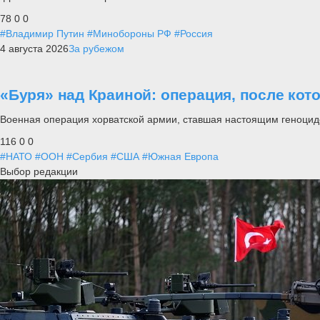
78
0
0
#Владимир Путин
#Минобороны РФ
#Россия
4 августа 2026
За рубежом
«Буря» над Краиной: операция, после кот
Военная операция хорватской армии, ставшая настоящим геноцид
116
0
0
#НАТО
#ООН
#Сербия
#США
#Южная Европа
Выбор редакции