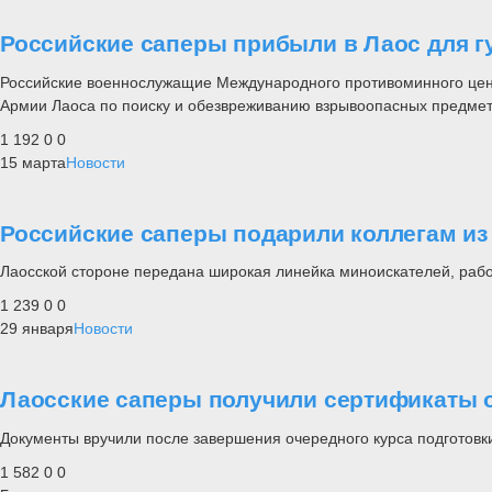
Российские саперы прибыли в Лаос для 
Российские военнослужащие Международного противоминного цен
Армии Лаоса по поиску и обезвреживанию взрывоопасных предмето
1 192
0
0
15 марта
Новости
Российские саперы подарили коллегам и
Лаосской стороне передана широкая линейка миноискателей, раб
1 239
0
0
29 января
Новости
Лаосские саперы получили сертификаты 
Документы вручили после завершения очередного курса подготовк
1 582
0
0