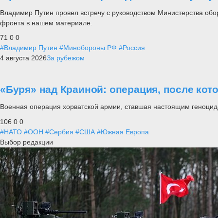
Владимир Путин провел встречу с руководством Министерства обо
фронта в нашем материале.
71
0
0
#Владимир Путин
#Минобороны РФ
#Россия
4 августа 2026
За рубежом
«Буря» над Краиной: операция, после кот
Военная операция хорватской армии, ставшая настоящим геноцид
106
0
0
#НАТО
#ООН
#Сербия
#США
#Южная Европа
Выбор редакции