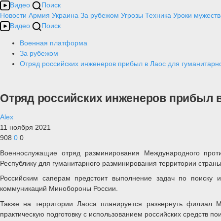
Видео
Поиск
Новости
Армия
Украина
За рубежом
Угрозы
Техника
Уроки мужеств
Видео
Поиск
Военная платформа
За рубежом
Отряд российских инженеров прибыл в Лаос для гуманитарн
Отряд российских инженеров прибыл в
Alex
11 ноября 2021
908
0
0
Военнослужащие отряд разминирования Международного проти
Республику для гуманитарного разминирования территории страны
Российским саперам предстоит выполнение задач по поиску 
коммуникаций Минобороны России.
Также на территории Лаоса планируется развернуть филиал М
практическую подготовку с использованием российских средств по