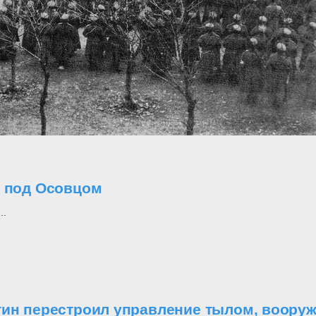
о под Осовцом
..
утин перестроил управление тылом, воор