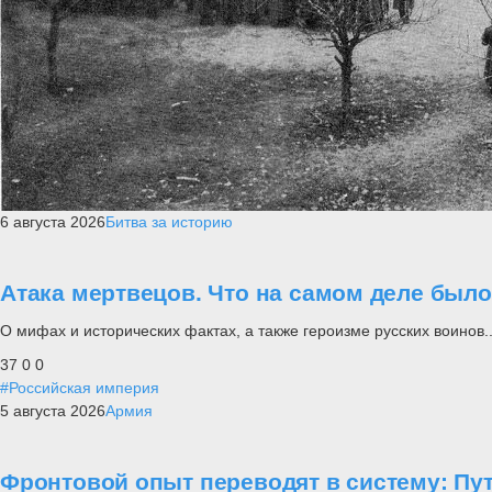
6 августа 2026
Битва за историю
Атака мертвецов. Что на самом деле был
О мифах и исторических фактах, а также героизме русских воинов..
37
0
0
#Российская империя
5 августа 2026
Армия
Фронтовой опыт переводят в систему: П