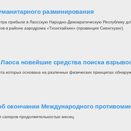
гуманитарного разминирования
тра прибыли в Лаосскую Народно-Демократическую Республику дл
в в районе аэродрома «Тхонгхайхин» (провинция Сиенгхуанг).
з Лаоса новейшие средства поиска взрыв
ота которых основана на различных физических принципах обнару
об окончании Международного противомин
и саперов продолжительностью месяц.