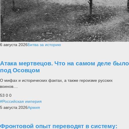
6 августа 2026
Битва за историю
Атака мертвецов. Что на самом деле было
под Осовцом
О мифах и исторических фактах, а также героизме русских
воинов....
53
0
0
#Российская империя
5 августа 2026
Армия
Фронтовой опыт переводят в систему: