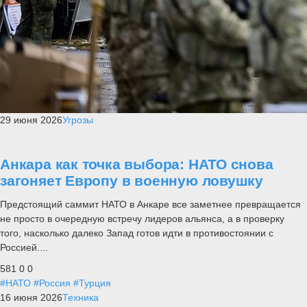
29 июня 2026
Угрозы
Анкара как точка выбора: НАТО снова
загоняет Европу в военную ловушку
Предстоящий саммит НАТО в Анкаре все заметнее превращается
не просто в очередную встречу лидеров альянса, а в проверку
того, насколько далеко Запад готов идти в противостоянии с
Россией....
581
0
0
#НАТО
#Россия
#Турция
16 июня 2026
Техника