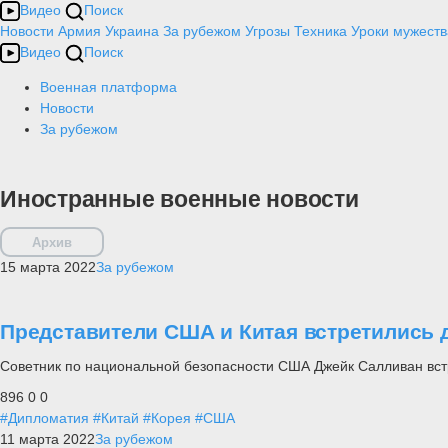
Видео
Поиск
Новости
Армия
Украина
За рубежом
Угрозы
Техника
Уроки мужеств
Видео
Поиск
Военная платформа
Новости
За рубежом
Иностранные военные новости
Архив
15 марта 2022
За рубежом
Представители США и Китая встретились 
Советник по национальной безопасности США Джейк Салливан встр
896
0
0
#Дипломатия
#Китай
#Корея
#США
11 марта 2022
За рубежом