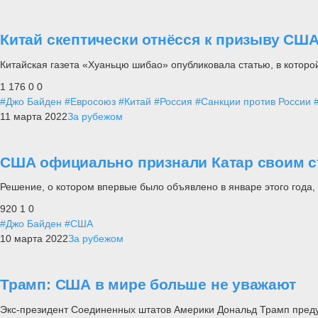
Китай скептически отнёсся к призыву США
Китайская газета «Хуаньцю шибао» опубликовала статью, в которо
1 176
0
0
#Джо Байден
#Евросоюз
#Китай
#Россия
#Санкции против России
11 марта 2022
За рубежом
США официально признали Катар своим с
Решение, о котором впервые было объявлено в январе этого года
920
1
0
#Джо Байден
#США
10 марта 2022
За рубежом
Трамп: США в мире больше не уважают
Экс-президент Соединенных штатов Америки Дональд Трамп преду