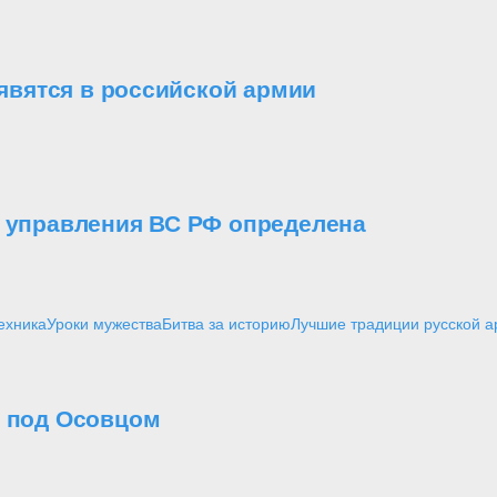
вятся в российской армии
о управления ВС РФ определена
ехника
Уроки мужества
Битва за историю
Лучшие традиции русской 
о под Осовцом