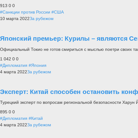
913
0
0
#Санкции против России
#США
10 марта 2022
За рубежом
Японский премьер: Курилы – являются С
Официальный Токио не готов смириться с мыслью поетри своих та
1 042
0
0
#Дипломатия
#Япония
4 марта 2022
За рубежом
Эксперт: Китай способен остановить конф
Турецкий эксперт по вопросам региональной безопасности Харун 
895
0
0
#Дипломатия
#Китай
4 марта 2022
За рубежом