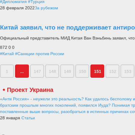
#Дипломатия
#Турция
28 февраля 2022
За рубежом
Китай заявил, что не поддерживает антир
Официальный представитель МИД Китая Ван Вэньбинь заявил, что
872
0
0
#Китай
#Санкции против России
1
...
147
148
149
150
151
152
153
Проект Украина
«Анти Россия» - неужели это реальность? Как удалось бесполому и
братским прошлым многих поколений, появился Иуда? Понимая тр
поставленные выше вопросы, разобраться в истинных причинах соб
28 января
Статьи