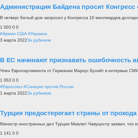
Администрация Байдена просит Конгресс
В четверг Белый дом запросил у Конгресса 10 миллиардов долларо
1 003
0
0
#Армия США
#Украина
3 марта 2022
За рубежом
В ЕС начинают признавать ошибочность а
Член Европарламента от Германии Маркус Бухайт в интервью СМИ 
1 053
0
0
#Евросоюз
#Санкции против России
1 марта 2022
За рубежом
Турция предостерегает страны от проход
Министр иностранных дел Турции Мевлют Чавушоглу заявил, что 
1 141
0
0