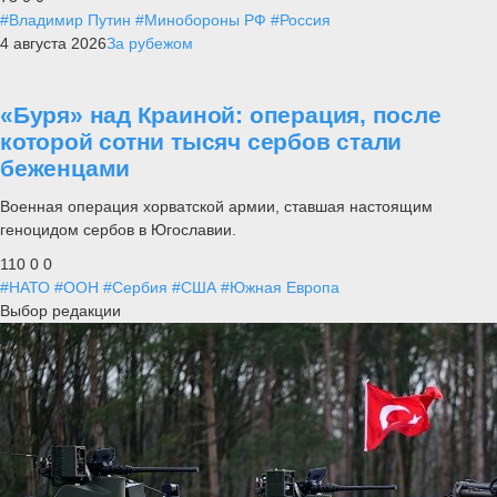
#Владимир Путин
#Минобороны РФ
#Россия
4 августа 2026
За рубежом
«Буря» над Краиной: операция, после
которой сотни тысяч сербов стали
беженцами
Военная операция хорватской армии, ставшая настоящим
геноцидом сербов в Югославии.
110
0
0
#НАТО
#ООН
#Сербия
#США
#Южная Европа
Выбор редакции