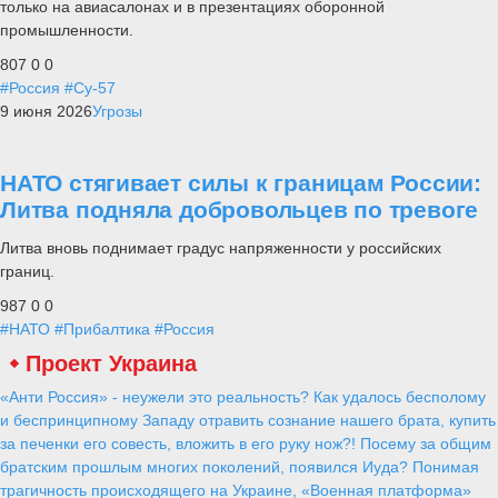
только на авиасалонах и в презентациях оборонной
промышленности.
807
0
0
#Россия
#Су-57
9 июня 2026
Угрозы
НАТО стягивает силы к границам России:
Литва подняла добровольцев по тревоге
Литва вновь поднимает градус напряженности у российских
границ.
987
0
0
#НАТО
#Прибалтика
#Россия
Проект Украина
«Анти Россия» - неужели это реальность? Как удалось бесполому
и беспринципному Западу отравить сознание нашего брата, купить
за печенки его совесть, вложить в его руку нож?! Посему за общим
братским прошлым многих поколений, появился Иуда? Понимая
трагичность происходящего на Украине, «Военная платформа»