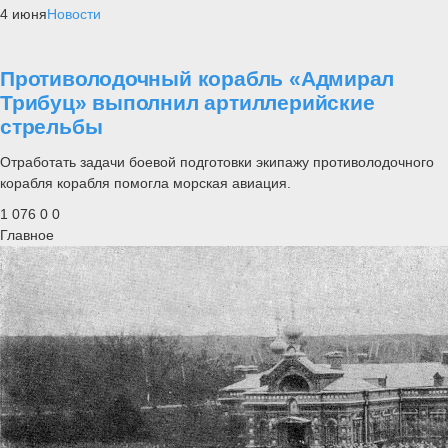
4 июня
Новости
Противолодочный корабль «Адмирал
Трибуц» выполнил артиллерийские
стрельбы
Отработать задачи боевой подготовки экипажу противолодочного
корабля корабля помогла морская авиация.
1 076
0
0
Главное