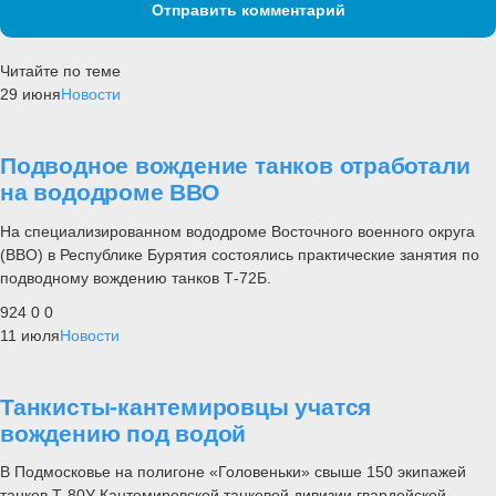
Отправить комментарий
Читайте по теме
29 июня
Новости
Подводное вождение танков отработали
на вододроме ВВО
На специализированном вододроме Восточного военного округа
(ВВО) в Республике Бурятия состоялись практические занятия по
подводному вождению танков Т-72Б.
924
0
0
11 июля
Новости
Танкисты-кантемировцы учатся
вождению под водой
В Подмосковье на полигоне «Головеньки» свыше 150 экипажей
танков Т-80У Кантемировской танковой дивизии гвардейской