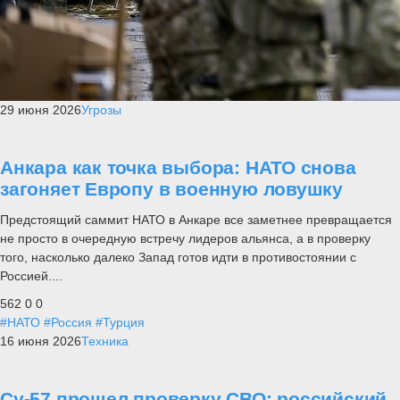
29 июня 2026
Угрозы
Анкара как точка выбора: НАТО снова
загоняет Европу в военную ловушку
Предстоящий саммит НАТО в Анкаре все заметнее превращается
не просто в очередную встречу лидеров альянса, а в проверку
того, насколько далеко Запад готов идти в противостоянии с
Россией....
562
0
0
#НАТО
#Россия
#Турция
16 июня 2026
Техника
Су-57 прошел проверку СВО: российский