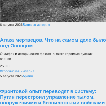
6 августа 2026
Битва за историю
Атака мертвецов. Что на самом деле было
под Осовцом
О мифах и исторических фактах, а также героизме русских
воинов....
25
0
0
#Российская империя
5 августа 2026
Армия
Фронтовой опыт переводят в систему:
Путин перестроил управление тылом,
вооружениями и беспилотными войсками