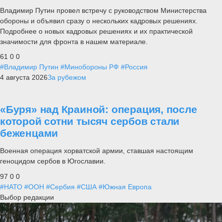
Владимир Путин провел встречу с руководством Министерства
обороны и объявил сразу о нескольких кадровых решениях.
Подробнее о новых кадровых решениях и их практической
значимости для фронта в нашем материале.
61
0
0
#Владимир Путин
#Минобороны РФ
#Россия
4 августа 2026
За рубежом
«Буря» над Краиной: операция, после
которой сотни тысяч сербов стали
беженцами
Военная операция хорватской армии, ставшая настоящим
геноцидом сербов в Югославии.
97
0
0
#НАТО
#ООН
#Сербия
#США
#Южная Европа
Выбор редакции