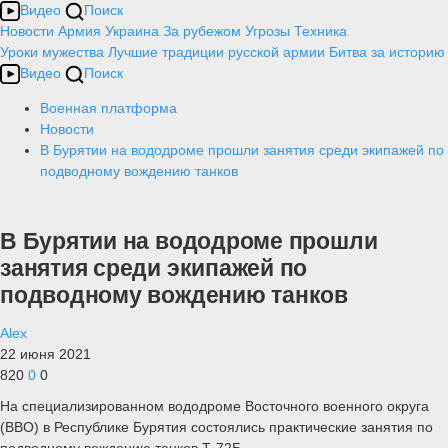
Видео
Поиск
Новости
Армия
Украина
За рубежом
Угрозы
Техника
Уроки мужества
Лучшие традиции русской армии
Битва за историю
Видео
Поиск
Военная платформа
Новости
В Бурятии на вододроме прошли занятия среди экипажей по
подводному вождению танков
В Бурятии на вододроме прошли
занятия среди экипажей по
подводному вождению танков
Alex
22 июня 2021
820
0
0
На специализированном вододроме Восточного военного округа
(ВВО) в Республике Бурятия состоялись практические занятия по
подводному вождению танков Т-72Б.