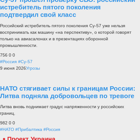
истребитель пятого поколения
подтвердил свой класс
Российский истребитель пятого поколения Су-57 уже нельзя
воспринимать как машину «на перспективу», о которой говорят
только на авиасалонах и в презентациях оборонной
промышленности.
756
0
0
#Россия
#Су-57
9 июня 2026
Угрозы
НАТО стягивает силы к границам России:
Литва подняла добровольцев по тревоге
Литва вновь поднимает градус напряженности у российских
границ.
982
0
0
#НАТО
#Прибалтика
#Россия
Проект Украина