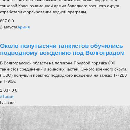
танковой Краснознаменной армии Западного военного округа
отработали форсирование водной преграды.
867
0
0
2 августа
Армия
Около полутысячи танкистов обучились
подводному вождению под Волгоградом
В Волгоградской области на полигоне Прудбой порядка 600
танкистов соединений и воинских частей Южного военного округа
(ЮВО) получили практику подводного вождения на танках Т-72Б3
и Т-90А.
1 037
0
0
#Танки
Главное