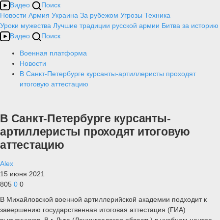
Видео
Поиск
Новости
Армия
Украина
За рубежом
Угрозы
Техника
Уроки мужества
Лучшие традиции русской армии
Битва за историю
Видео
Поиск
Военная платформа
Новости
В Санкт-Петербурге курсанты-артиллеристы проходят
итоговую аттестацию
В Санкт-Петербурге курсанты-
артиллеристы проходят итоговую
аттестацию
Alex
15 июня 2021
805
0
0
В Михайловской военной артиллерийской академии подходит к
завершению государственная итоговая аттестация (ГИА)
выпускников. В г. Луга (Ленинградская область) в учебном центре