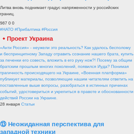
Литва вновь поднимает градус напряженности у российских
границ.
987
0
0
#НАТО
#Прибалтика
#Россия
Проект Украина
«Анти Россия» - неужели это реальность? Как удалось бесполому
и беспринципному Западу отравить сознание нашего брата, купить
за печенки его совесть, вложить в его руку нож?! Посему за общим
братским прошлым многих поколений, появился Иуда? Понимая
трагичность происходящего на Украине, «Военная платформа»
публикует материалы, позволяющие нашим читателям ответить на
поставленные выше вопросы, разобраться в истинных причинах
событий, удостовериться и укрепиться в правоте и обоснованности
действий России на Украине.
28 января
Статьи
⑬ Неожиданная перспектива для
западной техники