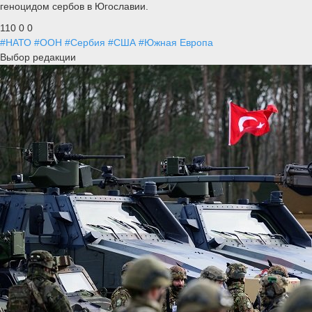
геноцидом сербов в Югославии.
110
0
0
#НАТО
#ООН
#Сербия
#США
#Южная Европа
Выбор редакции