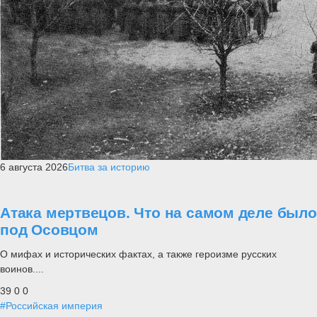
6 августа 2026
Битва за историю
Атака мертвецов. Что на самом деле было
под Осовцом
О мифах и исторических фактах, а также героизме русских
воинов....
39
0
0
#Российская империя