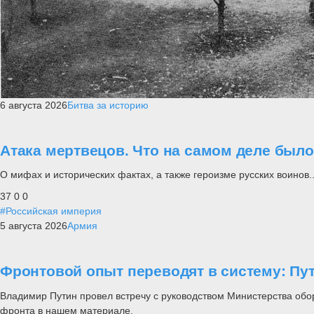
6 августа 2026
Битва за историю
Атака мертвецов. Что на самом деле был
О мифах и исторических фактах, а также героизме русских воинов..
37
0
0
#Российская империя
5 августа 2026
Армия
Фронтовой опыт переводят в систему: П
Владимир Путин провел встречу с руководством Министерства обо
фронта в нашем материале.