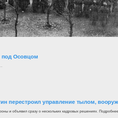
о под Осовцом
..
утин перестроил управление тылом, воор
роны и объявил сразу о нескольких кадровых решениях. Подробнее