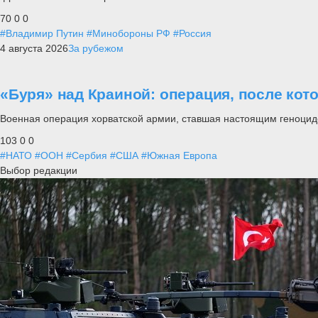
70
0
0
#Владимир Путин
#Минобороны РФ
#Россия
4 августа 2026
За рубежом
«Буря» над Краиной: операция, после кот
Военная операция хорватской армии, ставшая настоящим геноцид
103
0
0
#НАТО
#ООН
#Сербия
#США
#Южная Европа
Выбор редакции