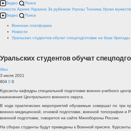
Видео
Поиск
Новости
Армия
Украина
За рубежом
Угрозы
Техника
Уроки мужеств
Видео
Поиск
Военная платформа
Новости
Уральских студентов обучат спецподготовке на базе бригад
Уральских студентов обучат спецподго
Alex
3 июля 2021
804
0
0
Курсанты кафедры специальной подготовки военно-учебного цент
назначения Центрального военного округа.
В ходе практических мероприятий обучаемые совершат по три пры
военно-медицинской, огневой подготовке, военной топографии и Р
военной подготовке, говорится на сайте Минобороны России.
На сборах студенты будут приведены к Военной присяге. Курсант