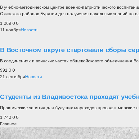
В учебно-методическом центре военно-патриотического воспитани
Окинского районов Бурятии для получения начальных знаний по о
1 069
0
0
11 ноября
Новости
В Восточном округе стартовали сборы се
В соединениях и воинских частях общевойскового объединения Вос
991
0
0
21 сентября
Новости
Студенты из Владивостока проходят учеб
Практические занятия для будущих мореходов проводят морские п
1 740
0
0
Главное