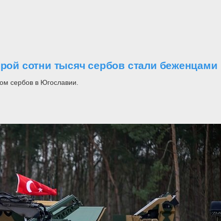
орой сотни тысяч сербов стали беженцами
ом сербов в Югославии.