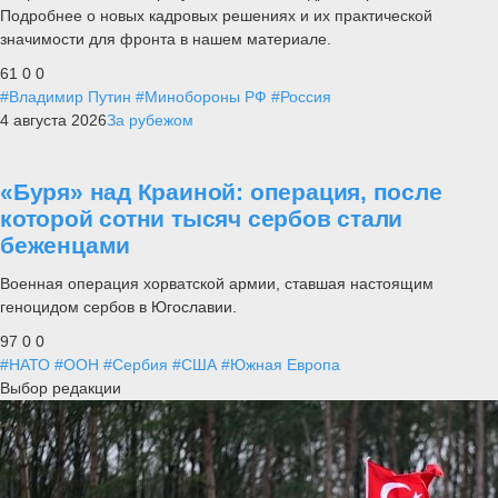
Подробнее о новых кадровых решениях и их практической
значимости для фронта в нашем материале.
61
0
0
#Владимир Путин
#Минобороны РФ
#Россия
4 августа 2026
За рубежом
«Буря» над Краиной: операция, после
которой сотни тысяч сербов стали
беженцами
Военная операция хорватской армии, ставшая настоящим
геноцидом сербов в Югославии.
97
0
0
#НАТО
#ООН
#Сербия
#США
#Южная Европа
Выбор редакции