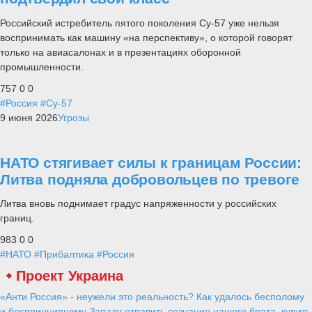
Российский истребитель пятого поколения Су-57 уже нельзя
воспринимать как машину «на перспективу», о которой говорят
только на авиасалонах и в презентациях оборонной
промышленности.
757
0
0
#Россия
#Су-57
9 июня 2026
Угрозы
НАТО стягивает силы к границам России:
Литва подняла добровольцев по тревоге
Литва вновь поднимает градус напряженности у российских
границ.
983
0
0
#НАТО
#Прибалтика
#Россия
Проект Украина
«Анти Россия» - неужели это реальность? Как удалось бесполому
и беспринципному Западу отравить сознание нашего брата, купить