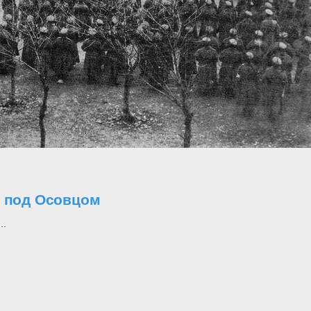
о под Осовцом
..