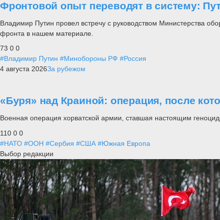
Фронтовой опыт переводят в систему: П
Владимир Путин провел встречу с руководством Министерства обо
фронта в нашем материале.
73
0
0
#Владимир Путин
#Минобороны РФ
#Россия
4 августа 2026
За рубежом
«Буря» над Краиной: операция, после кот
Военная операция хорватской армии, ставшая настоящим геноцид
110
0
0
#НАТО
#ООН
#Сербия
#США
#Южная Европа
Выбор редакции