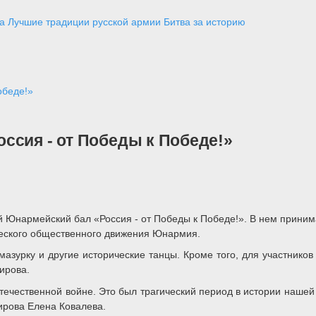
а
Лучшие традиции русской армии
Битва за историю
обеде!»
ссия - от Победы к Победе!»
й Юнармейский бал «Россия - от Победы к Победе!». В нем приним
ческого общественного движения Юнармия.
азурку и другие исторические танцы. Кроме того, для участнико
ирова.
чественной войне. Это был трагический период в истории нашей с
Кирова Елена Ковалева.