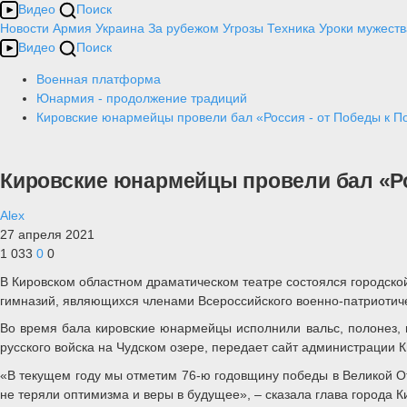
Видео
Поиск
Новости
Армия
Украина
За рубежом
Угрозы
Техника
Уроки мужеств
Видео
Поиск
Военная платформа
Юнармия - продолжение традиций
Кировские юнармейцы провели бал «Россия - от Победы к П
Кировские юнармейцы провели бал «Ро
Alex
27 апреля 2021
1 033
0
0
В Кировском областном драматическом театре состоялся городско
гимназий, являющихся членами Всероссийского военно-патриоти
Во время бала кировские юнармейцы исполнили вальс, полонез, м
русского войска на Чудском озере, передает сайт администрации К
«В текущем году мы отметим 76-ю годовщину победы в Великой Оте
не теряли оптимизма и веры в будущее», – сказала глава города 