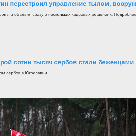
утин перестроил управление тылом, воор
роны и объявил сразу о нескольких кадровых решениях. Подробнее
орой сотни тысяч сербов стали беженцами
ом сербов в Югославии.