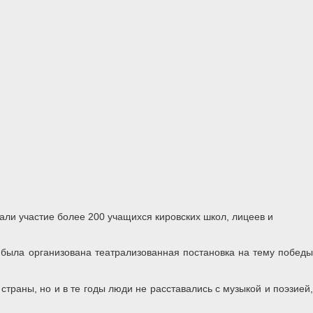
али участие более 200 учащихся кировских школ, лицеев и
в была организована театрализованная постановка на тему победы
траны, но и в те годы люди не расставались с музыкой и поэзией,