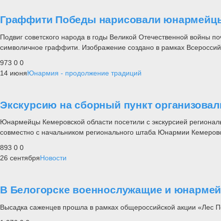
Граффити Победы нарисовали юнармейцы
Подвиг советского народа в годы Великой Отечественной войны п
символичное граффити. Изображение создано в рамках Всероссийс
973
0
0
14 июня
Юнармия - продолжение традиций
Экскурсию на сборный пункт организова
Юнармейцы Кемеровской области посетили с экскурсией региональ
совместно с начальником регионального штаба Юнармии Кемеровс
893
0
0
26 сентября
Новости
В Белогорске военнослужащие и юнарме
Высадка саженцев прошла в рамках общероссийской акции «Лес 