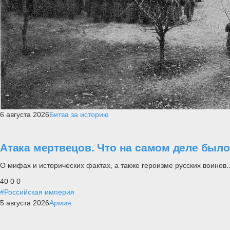
6 августа 2026
Битва за историю
Атака мертвецов. Что на самом деле был
О мифах и исторических фактах, а также героизме русских воинов..
40
0
0
#Российская империя
5 августа 2026
Армия