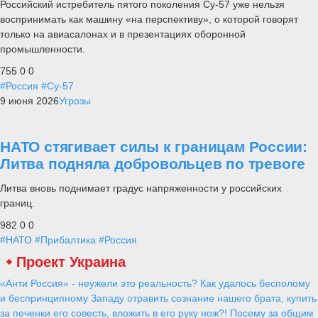
Российский истребитель пятого поколения Су-57 уже нельзя
воспринимать как машину «на перспективу», о которой говорят
только на авиасалонах и в презентациях оборонной
промышленности.
755
0
0
#Россия
#Су-57
9 июня 2026
Угрозы
НАТО стягивает силы к границам России:
Литва подняла добровольцев по тревоге
Литва вновь поднимает градус напряженности у российских
границ.
982
0
0
#НАТО
#Прибалтика
#Россия
Проект Украина
«Анти Россия» - неужели это реальность? Как удалось бесполому
и беспринципному Западу отравить сознание нашего брата, купить
за печенки его совесть, вложить в его руку нож?! Посему за общим