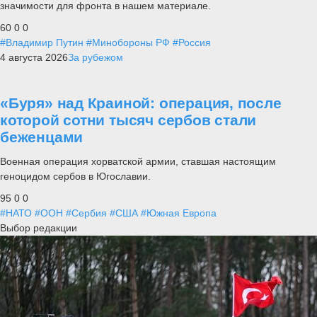
значимости для фронта в нашем материале.
60
0
0
#Владимир Путин
#Минобороны РФ
#Россия
4 августа 2026
За рубежом
«Буря» над Краиной: операция, после
которой сотни тысяч сербов стали
беженцами
Военная операция хорватской армии, ставшая настоящим
геноцидом сербов в Югославии.
95
0
0
#НАТО
#ООН
#Сербия
#США
#Южная Европа
Выбор редакции